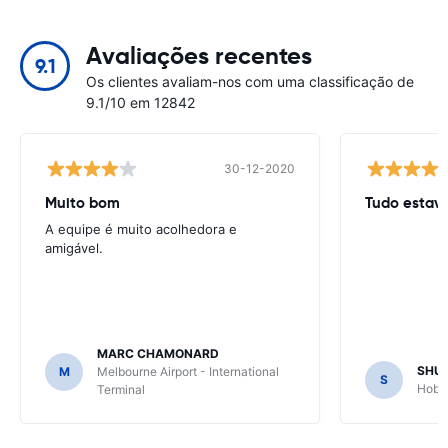
Avaliações recentes
9.1
Os clientes avaliam-nos com uma classificação de
9.1/10 em 12842
30-12-2020
Muito bom
Tudo estav
A equipe é muito acolhedora e
amigável.
MARC CHAMONARD
SHU
M
Melbourne Airport - International
S
Hobar
Terminal