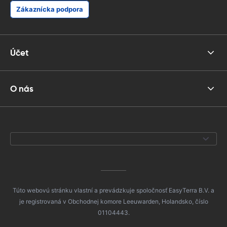
Zákaznícka podpora
Účet
O nás
Túto webovú stránku vlastní a prevádzkuje spoločnosť EasyTerra B.V. a
je registrovaná v Obchodnej komore Leeuwarden, Holandsko, číslo
01104443.