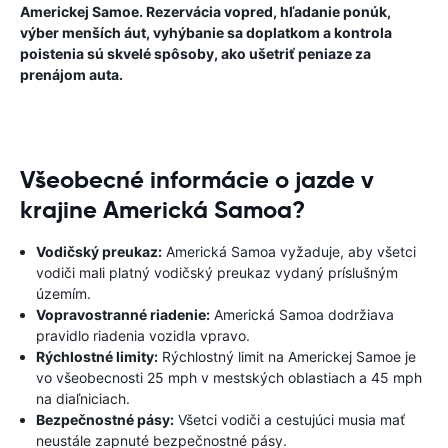
Americkej Samoe. Rezervácia vopred, hľadanie ponúk,
výber menších áut, vyhýbanie sa doplatkom a kontrola
poistenia sú skvelé spôsoby, ako ušetriť peniaze za
prenájom auta.
Všeobecné informácie o jazde v
krajine Americká Samoa?
Vodičský preukaz:
Americká Samoa vyžaduje, aby všetci
vodiči mali platný vodičský preukaz vydaný príslušným
územím.
Vopravostranné riadenie:
Americká Samoa dodržiava
pravidlo riadenia vozidla vpravo.
Rýchlostné limity:
Rýchlostný limit na Americkej Samoe je
vo všeobecnosti 25 mph v mestských oblastiach a 45 mph
na diaľniciach.
Bezpečnostné pásy:
Všetci vodiči a cestujúci musia mať
neustále zapnuté bezpečnostné pásy.