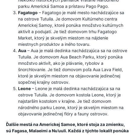
parku Americká Samoa a prístavu Pago Pago.
Fagatogo
– Fagatogo je malé mesto nachádzajúce sa
na ostrove Tutuila. Je domovom Kultúrneho centra
Americkej Samoy, ktoré ponúka množstvo kultúrnych
aktivít a podujatí. Je tiež domovom trhu Fagatogo
Market, ktorý je skvelým miestom na nájdenie
miestnych produktov a iného tovaru.
Aua
– Aua je malá dedinka nachádzajúca sa na ostrove
Tutuila. Je domovom Aua Beach Parku, ktorý ponúka
množstvo aktivít, ako je plávanie, rybolov a
šnorchlovanie. Je tiež domovom poľa Aua Lava Field,
ktoré je skvelým miestom na objavovanie jedinečnej
sopečnej krajiny ostrovov.
Leone
– Leone je malá dedinka nachádzajúca sa na
ostrove Tutuila. Je domovom kostola Leone, ktorý je
najstarším kostolom v krajine. Je tiež domovom
národného parku Leone, ktorý je skvelým miestom na
objavovanie jedinečnej flóry a fauny ostrovov.
Ďalšie mestá na Americkej Samoe, ktoré stoja za zmienku,
sú Fagasa, Malaeimi a Nu’uuli. Každá z týchto lokalít ponúka