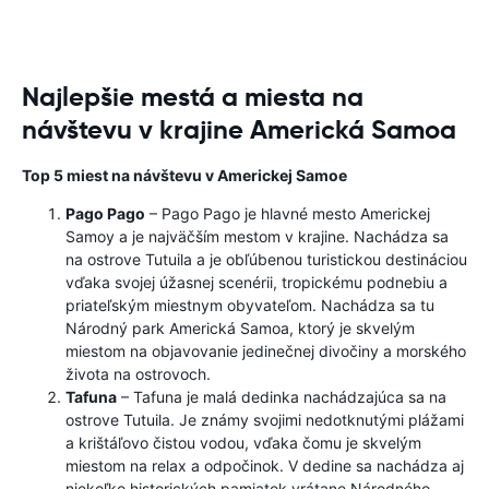
Najlepšie mestá a miesta na
návštevu v krajine Americká Samoa
Top 5 miest na návštevu v Americkej Samoe
Pago Pago
– Pago Pago je hlavné mesto Americkej
Samoy a je najväčším mestom v krajine. Nachádza sa
na ostrove Tutuila a je obľúbenou turistickou destináciou
vďaka svojej úžasnej scenérii, tropickému podnebiu a
priateľským miestnym obyvateľom. Nachádza sa tu
Národný park Americká Samoa, ktorý je skvelým
miestom na objavovanie jedinečnej divočiny a morského
života na ostrovoch.
Tafuna
– Tafuna je malá dedinka nachádzajúca sa na
ostrove Tutuila. Je známy svojimi nedotknutými plážami
a krištáľovo čistou vodou, vďaka čomu je skvelým
miestom na relax a odpočinok. V dedine sa nachádza aj
niekoľko historických pamiatok vrátane Národného