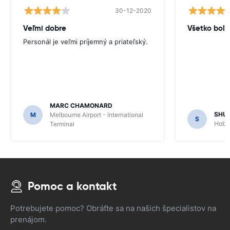
30-12-2020
Veľmi dobre
Všetko bolo
Personál je veľmi príjemný a priateľský.
MARC CHAMONARD
SHU
M
Melbourne Airport - International
S
Hobar
Terminal
Pomoc a kontakt
Potrebujete pomoc? Obráťte sa na našich špecialistov na
prenájom.