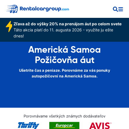
Zľava až do výšky 20% na prenájom áut po celom svete
Táto akcia platí do 11. augusta 2026 - využite ju ešte
dnes!
Americká Samoa
Požičovňa áut
Ušetrite čas a peniaze. Porovnáme za vás ponuky
autopožičovní na Americká Samoa.
Porovnávame všetkých známych dodávateľov