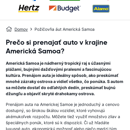
Domov
Požičovňa áut Americká Samoa
Prečo si prenajať auto v krajine
Americká Samoa?
Americká Samoa je nádherný tropický raj s úžasnými
plážami, bujnými dažďovými pralesmi a fascinujúcou
kultúra. Prenájom auta je ideálny spôsob, ako preskúmať
mnohé zázraky ostrova a vidieť všetko, čo ponúka. S autom
sa môžete dostať do odľahlých dedín, preskúmať bujnú
džungľu a objaviť skryté drahokamy ostrova.
Prenájom auta na Americkej Samoe je jednoduchý a cenovo
dostupný, so širokou škálou vozidiel, ktoré vyhovujú
akémukoľvek rozpočtu. Môžete tiež využiť množstvo zliav a
špeciálnych ponúk, ktoré sú k dispozícii. Či už hľadáte
luxusné auto, ekonomickú možnosť alebo niečo medzi tým,