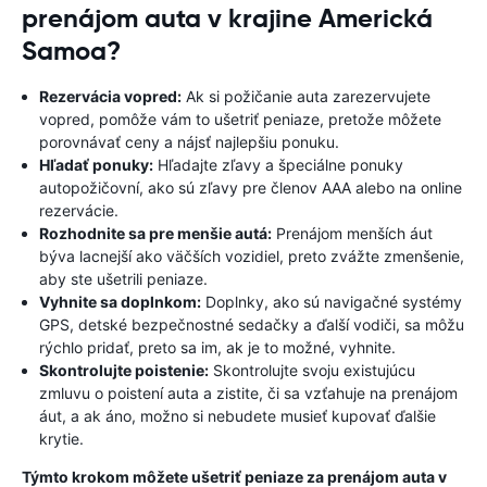
prenájom auta v krajine Americká
Samoa?
Rezervácia vopred:
Ak si požičanie auta zarezervujete
vopred, pomôže vám to ušetriť peniaze, pretože môžete
porovnávať ceny a nájsť najlepšiu ponuku.
Hľadať ponuky:
Hľadajte zľavy a špeciálne ponuky
autopožičovní, ako sú zľavy pre členov AAA alebo na online
rezervácie.
Rozhodnite sa pre menšie autá:
Prenájom menších áut
býva lacnejší ako väčších vozidiel, preto zvážte zmenšenie,
aby ste ušetrili peniaze.
Vyhnite sa doplnkom:
Doplnky, ako sú navigačné systémy
GPS, detské bezpečnostné sedačky a ďalší vodiči, sa môžu
rýchlo pridať, preto sa im, ak je to možné, vyhnite.
Skontrolujte poistenie:
Skontrolujte svoju existujúcu
zmluvu o poistení auta a zistite, či sa vzťahuje na prenájom
áut, a ak áno, možno si nebudete musieť kupovať ďalšie
krytie.
Týmto krokom môžete ušetriť peniaze za prenájom auta v