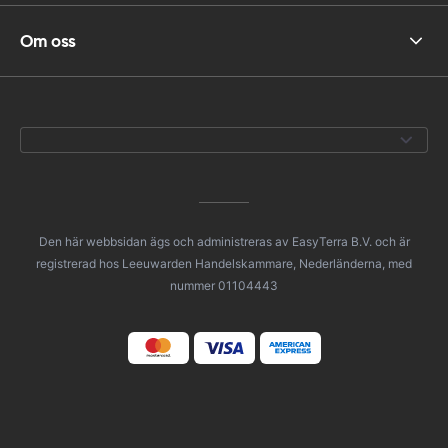
Om oss
Den här webbsidan ägs och administreras av EasyTerra B.V. och är
registrerad hos Leeuwarden Handelskammare, Nederländerna, med
nummer 01104443