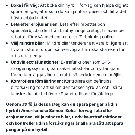
Boka i förväg:
Att boka din hyrbil i förväg kan hjälpa dig att
spara pengar, eftersom du kan jämföra priser och hitta det
bästa erbjudandet.
Leta efter erbjudanden:
Leta efter rabatter och
specialerbjudanden från biluthyrningsföretag, till exempel
rabatter för AAA-medlemmar eller för bokning online.
Välj mindre bilar:
Mindre bilar tenderar att vara billigare att
hyra än större fordon, så överväg att minska storleken för
att spara pengar.
Undvik extrafunktioner:
Extrafunktioner som GPS-
navigeringssystem, barnsäkerhetsstolar och ytterligare
förare kan läggas ihop snabbt, så undvik dem om möjligt.
Kontrollera försäkringen:
Kontrollera din befintliga
bilförsäkring för att se om den täcker hyrbilar, och i så fall
kanske du inte behöver köpa ytterligare försäkringar.
Genom att följa dessa steg kan du spara pengar på din
hyrbil i Amerikanska Samoa. Boka i förväg, leta efter
erbjudanden, välja mindre bilar, undvika extrafunktioner
och kontrollera dina försäkringar är alla bra sätt att spara
pengar på din hyrbil.