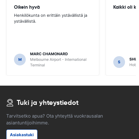
Oikein hyvä
Kaikki oli 
Henkilökunta on erittäin ystävällistä ja
ystävällistä.
MARC CHAMONARD
SHU
M
Melbourne Airport - International
S
Hobar
Terminal
Tuki ja yhteystiedot
Tarvitsetko apua? Ota yhteyttä vuokrausalan
asiantuntijoihimme.
Asiakastuki