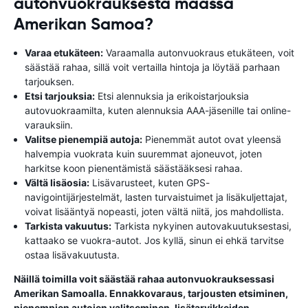
autonvuokrauksesta maassa
Amerikan Samoa?
Varaa etukäteen:
Varaamalla autonvuokraus etukäteen, voit
säästää rahaa, sillä voit vertailla hintoja ja löytää parhaan
tarjouksen.
Etsi tarjouksia:
Etsi alennuksia ja erikoistarjouksia
autovuokraamilta, kuten alennuksia AAA-jäsenille tai online-
varauksiin.
Valitse pienempiä autoja:
Pienemmät autot ovat yleensä
halvempia vuokrata kuin suuremmat ajoneuvot, joten
harkitse koon pienentämistä säästääksesi rahaa.
Vältä lisäosia:
Lisävarusteet, kuten GPS-
navigointijärjestelmät, lasten turvaistuimet ja lisäkuljettajat,
voivat lisääntyä nopeasti, joten vältä niitä, jos mahdollista.
Tarkista vakuutus:
Tarkista nykyinen autovakuutuksestasi,
kattaako se vuokra-autot. Jos kyllä, sinun ei ehkä tarvitse
ostaa lisävakuutusta.
Näillä toimilla voit säästää rahaa autonvuokrauksessasi
Amerikan Samoalla. Ennakkovaraus, tarjousten etsiminen,
pienempien autojen valitseminen, lisätarvikkeiden