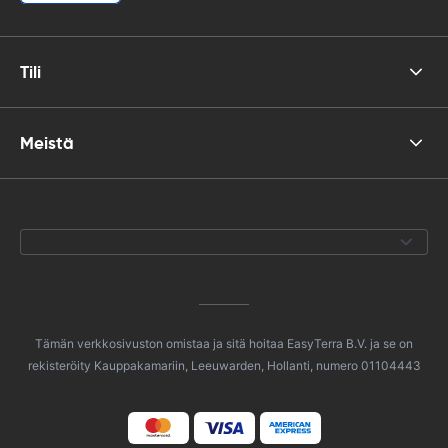
Tili
Meistä
Tämän verkkosivuston omistaa ja sitä hoitaa EasyTerra B.V. ja se on
rekisteröity Kauppakamariin, Leeuwarden, Hollanti, numero 01104443