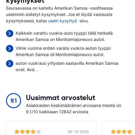
kysymykset
Seuraavassa on lueteltu Amerikan Samoa -osoitteessa
useimmin esitetyt kysymykset. Jos et löydä vastausta
kysymykseesi, katso
usein kysyttyä
-sivu.
Kaikkein varattu vuokra-auto tyyppi tällä hetkellä
Amerikan Samoa on Monitoimiajoneuvo autot.
Viime vuonna eniten varata vuokra-auton tyyppi
Amerikan Samoa oli Monitoimiajoneuvo autot.
auton vuokraus yritysten saatavilla Amerikan Samoa
ovat:
Avis
.
Uusimmat arvostelut
9.1
Asiakkaiden keskimääräinen arvosana meistä on
9.1/10 kaikkiaan 12842 arviosta
30-12-2020