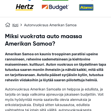
Koti
Autonvuokraus Amerikan Samoa
Miksi vuokrata auto maassa
Amerikan Samoa?
Amerikan Samoa on kaunis trooppinen paratiisi upeine
rannoineen, rehevine sademetsineen ja kiehtovine
maisemineen. kulttuuri. Auton vuokraus on täydellinen tapa
tutustua saaren moniin ihmeisiin ja nähdä kaikki, mitä sillä
on tarjottavanaan. Autolla pääset syrjäisiin kyliin, tutustua
reheviin viidakoihin ja löytää saaren piilotettuja helmiä.
Autonvuokraus Amerikan Samoalla on helppoa ja edullista, ja
tarjolla on laaja valikoima ajoneuvoja jokaiseen budjettiin. Voit
myös hyödyntää monia saatavilla olevia alennuksia ja
erikoistarjouksia. Etsitpä sitten luksusautoa, edullista
vaihtoehtoa tai jotain siltä väliltä, ​​autonvuokrauksesta