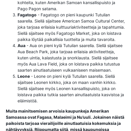
kohteita, kuten Amerikan Samoan kansallispuisto ja
Pago Pagon satama.
Fagatogo
- Fagatogo on pieni kaupunki Tutuilan
saarella. Siellä sijaitsee American Samoa Cultural Center,
joka tarjoaa erilaisia ​​kulttuuriaktiviteetteja ja tapahtumia.
Siellä sijaitsee myös Fagatogo Market, joka on loistava
paikka löytää paikallisia tuotteita ja muita tavaroita.
Aua
- Aua on pieni kylä Tutuilan saarella. Siellä sijaitsee
Aua Beach Park, joka tarjoaa erilaisia ​​aktiviteetteja,
kuten uintia, kalastusta ja snorklausta. Siellä sijaitsee
myös Aua Lava Field, joka on loistava paikka tutustua
saarten ainutlaatuiseen vulkaaniseen maisemaan.
Leone
- Leone on pieni kylä Tutuilan saarella. Siellä
sijaitsee Leonen kirkko, joka on maan vanhin kirkko.
Siellä sijaitsee myös Leonen kansallispuisto, joka on
loistava paikka tutkia saarten ainutlaatuista kasvistoa ja
eläimistöä.
Muita mainitsemisen arvoisia kaupunkeja Amerikan
Samoassa ovat Fagasa, Malaeimi ja Nu’uuli. Jokainen näistä
paikoista tarjoaa vierailijoille ainutlaatuisia kokemuksia ja
nähtävyyksiä. Riippumatta siitä, missä kaupungissa