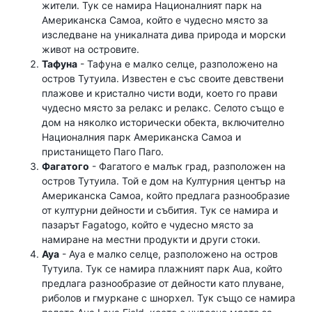
жители. Тук се намира Националният парк на
Американска Самоа, който е чудесно място за
изследване на уникалната дива природа и морски
живот на островите.
Тафуна
- Тафуна е малко селце, разположено на
остров Тутуила. Известен е със своите девствени
плажове и кристално чисти води, което го прави
чудесно място за релакс и релакс. Селото също е
дом на няколко исторически обекта, включително
Националния парк Американска Самоа и
пристанището Паго Паго.
Фагатого
- Фагатого е малък град, разположен на
остров Тутуила. Той е дом на Културния център на
Американска Самоа, който предлага разнообразие
от културни дейности и събития. Тук се намира и
пазарът Fagatogo, който е чудесно място за
намиране на местни продукти и други стоки.
Ауа
- Ауа е малко селце, разположено на остров
Тутуила. Тук се намира плажният парк Aua, който
предлага разнообразие от дейности като плуване,
риболов и гмуркане с шнорхел. Тук също се намира