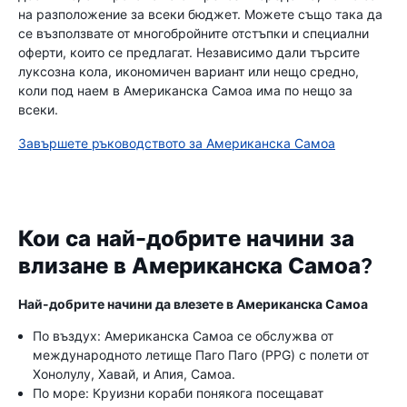
на разположение за всеки бюджет. Можете също така да
се възползвате от многобройните отстъпки и специални
оферти, които се предлагат. Независимо дали търсите
луксозна кола, икономичен вариант или нещо средно,
коли под наем в Американска Самоа има по нещо за
всеки.
Завършете ръководството за Американска Самоа
Кои са най-добрите начини за
влизане в Американска Самоа?
Най-добрите начини да влезете в Американска Самоа
По въздух: Американска Самоа се обслужва от
международното летище Паго Паго (PPG) с полети от
Хонолулу, Хавай, и Апия, Самоа.
По море: Круизни кораби понякога посещават