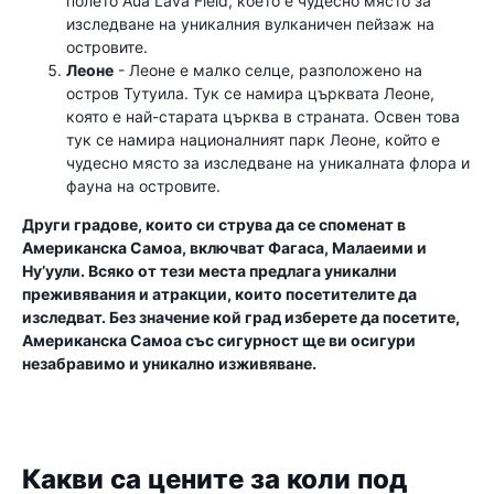
полето Aua Lava Field, което е чудесно място за
изследване на уникалния вулканичен пейзаж на
островите.
Леоне
- Леоне е малко селце, разположено на
остров Тутуила. Тук се намира църквата Леоне,
която е най-старата църква в страната. Освен това
тук се намира националният парк Леоне, който е
чудесно място за изследване на уникалната флора и
фауна на островите.
Други градове, които си струва да се споменат в
Американска Самоа, включват Фагаса, Малаеими и
Ну’уули. Всяко от тези места предлага уникални
преживявания и атракции, които посетителите да
изследват. Без значение кой град изберете да посетите,
Американска Самоа със сигурност ще ви осигури
незабравимо и уникално изживяване.
Какви са цените за коли под