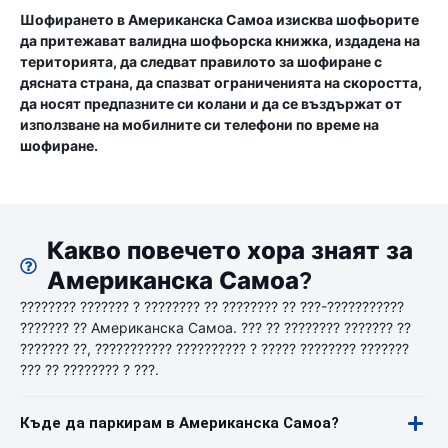
Шофирането в Американска Самоа изисква шофьорите
да притежават валидна шофьорска книжка, издадена на
територията, да следват правилото за шофиране с
дясната страна, да спазват ограниченията на скоростта,
да носят предпазните си колани и да се въздържат от
използване на мобилните си телефони по време на
шофиране.
Какво повечето хора знаят за
Американска Самоа?
???????? ??????? ? ???????? ?? ???????? ?? ???-???????????
??????? ?? Американска Самоа. ??? ?? ???????? ??????? ??
??????? ??, ??????????? ?????????? ? ????? ???????? ???????
??? ?? ???????? ? ???.
Къде да паркирам в Американска Самоа?