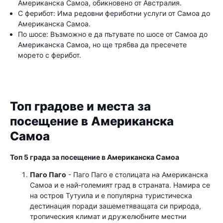
Американска Самоа, обикновено от Австралия.
С ферибот: Има редовни фериботни услуги от Самоа до
Американска Самоа.
По шосе: Възможно е да пътувате по шосе от Самоа до
Американска Самоа, но ще трябва да пресечете
морето с ферибот.
Топ градове и места за
посещение в Американска
Самоа
Топ 5 града за посещение в Американска Самоа
Паго Паго
- Паго Паго е столицата на Американска
Самоа и е най-големият град в страната. Намира се
на остров Тутуила и е популярна туристическа
дестинация поради зашеметяващата си природа,
тропическия климат и дружелюбните местни