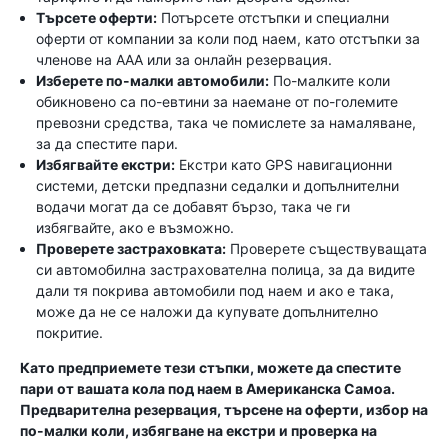
Търсете оферти:
Потърсете отстъпки и специални
оферти от компании за коли под наем, като отстъпки за
членове на AAA или за онлайн резервация.
Изберете по-малки автомобили:
По-малките коли
обикновено са по-евтини за наемане от по-големите
превозни средства, така че помислете за намаляване,
за да спестите пари.
Избягвайте екстри:
Екстри като GPS навигационни
системи, детски предпазни седалки и допълнителни
водачи могат да се добавят бързо, така че ги
избягвайте, ако е възможно.
Проверете застраховката:
Проверете съществуващата
си автомобилна застрахователна полица, за да видите
дали тя покрива автомобили под наем и ако е така,
може да не се наложи да купувате допълнително
покритие.
Като предприемете тези стъпки, можете да спестите
пари от вашата кола под наем в Американска Самоа.
Предварителна резервация, търсене на оферти, избор на
по-малки коли, избягване на екстри и проверка на