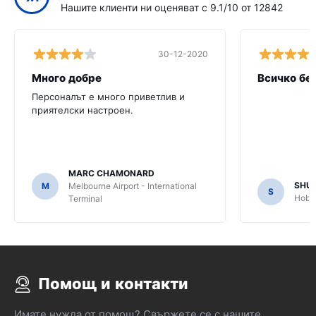
Нашите клиенти ни оценяват с 9.1/10 от 12842
30-12-2020
Много добре
Всичко бе
Персоналът е много приветлив и
приятелски настроен.
MARC CHAMONARD
SHU
M
Melbourne Airport - International
S
Hobar
Terminal
Помощ и контакти
Имате нужда от помощ? Свържете се с нашите