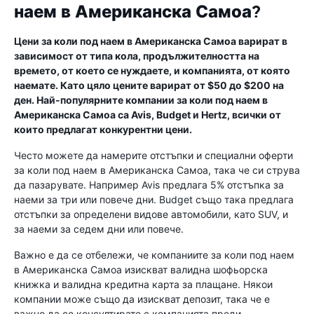
наем в Американска Самоа?
Цени за коли под наем в Американска Самоа варират в
зависимост от типа кола, продължителността на
времето, от което се нуждаете, и компанията, от която
наемате. Като цяло цените варират от $50 до $200 на
ден. Най-популярните компании за коли под наем в
Американска Самоа са Avis, Budget и Hertz, всички от
които предлагат конкурентни цени.
Често можете да намерите отстъпки и специални оферти
за коли под наем в Американска Самоа, така че си струва
да пазарувате. Например Avis предлага 5% отстъпка за
наеми за три или повече дни. Budget също така предлага
отстъпки за определени видове автомобили, като SUV, и
за наеми за седем дни или повече.
Важно е да се отбележи, че компаниите за коли под наем
в Американска Самоа изискват валидна шофьорска
книжка и валидна кредитна карта за плащане. Някои
компании може също да изискват депозит, така че е
важно да се консултирате с компанията преди