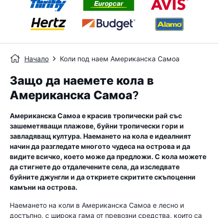
Начало
Коли под наем Американска Самоа
Защо да наемете кола в
Американска Самоа?
Американска Самоа е красив тропически рай със
зашеметяващи плажове, буйни тропически гори и
завладяващ култура. Наемането на кола е идеалният
начин да разгледате многото чудеса на острова и да
видите всичко, което може да предложи. С кола можете
да стигнете до отдалечените села, да изследвате
буйните джунгли и да откриете скритите скъпоценни
камъни на острова.
Наемането на коли в Американска Самоа е лесно и
достъпно, с широка гама от превозни средства, които са