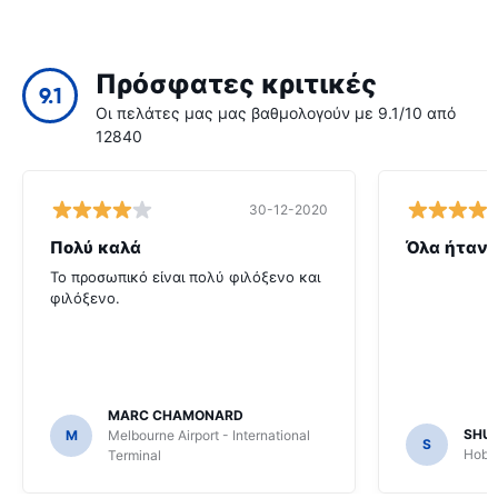
Πρόσφατες κριτικές
9.1
Οι πελάτες μας μας βαθμολογούν με 9.1/10 από
12840
30-12-2020
Πολύ καλά
Όλα ήταν 
Το προσωπικό είναι πολύ φιλόξενο και
φιλόξενο.
MARC CHAMONARD
SHU
M
Melbourne Airport - International
S
Hobar
Terminal