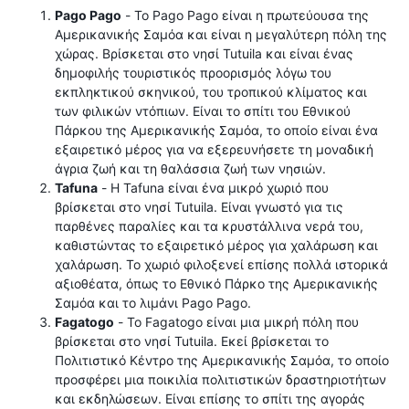
Pago Pago
- Το Pago Pago είναι η πρωτεύουσα της
Αμερικανικής Σαμόα και είναι η μεγαλύτερη πόλη της
χώρας. Βρίσκεται στο νησί Tutuila και είναι ένας
δημοφιλής τουριστικός προορισμός λόγω του
εκπληκτικού σκηνικού, του τροπικού κλίματος και
των φιλικών ντόπιων. Είναι το σπίτι του Εθνικού
Πάρκου της Αμερικανικής Σαμόα, το οποίο είναι ένα
εξαιρετικό μέρος για να εξερευνήσετε τη μοναδική
άγρια ​​ζωή και τη θαλάσσια ζωή των νησιών.
Tafuna
- Η Tafuna είναι ένα μικρό χωριό που
βρίσκεται στο νησί Tutuila. Είναι γνωστό για τις
παρθένες παραλίες και τα κρυστάλλινα νερά του,
καθιστώντας το εξαιρετικό μέρος για χαλάρωση και
χαλάρωση. Το χωριό φιλοξενεί επίσης πολλά ιστορικά
αξιοθέατα, όπως το Εθνικό Πάρκο της Αμερικανικής
Σαμόα και το λιμάνι Pago Pago.
Fagatogo
- Το Fagatogo είναι μια μικρή πόλη που
βρίσκεται στο νησί Tutuila. Εκεί βρίσκεται το
Πολιτιστικό Κέντρο της Αμερικανικής Σαμόα, το οποίο
προσφέρει μια ποικιλία πολιτιστικών δραστηριοτήτων
και εκδηλώσεων. Είναι επίσης το σπίτι της αγοράς