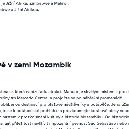
o je Jižní Afrika, Zimbabwe a Malawi.
abwe a Jižní Afrikou.
ěvě v zemi Mozambik
stinace, která nabízí řadu atrakcí. Maputo je skvělým místem k proz
 rušný trh Mercado Central a projděte se po nábřežní promenádě.
 oblíbenou destinací pro plážové návštěvníky a potápěče. Jeho úžas
ojte se k potápěčské prohlídce a prozkoumejte korálové útesy nebo 
 místem k prozkoumání kultury a historie Mosambiku. Od historických
 ujít příležitost navštívit impozantní pevnost São Sebastião nebo