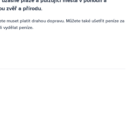
 úžasné pláže a pulzující města v pohodlí a
u zvěř a přírodu.
te muset platit drahou dopravu. Můžete také ušetřit peníze za
i vydělat peníze.