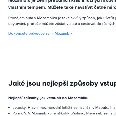
Mozambik je zemí přírodních krás a různých aktivi
vlastním tempem. Můžete také navštívit četné náro
Pronájem auta v Mosambiku je také skvělý způsob, jak ušetřit
ubytování, protože můžete zůstat v autě a cestovat do různých 
Dokončete průvodce zemí Mozambik
Jaké jsou nejlepší způsoby vs
Nejlepší způsoby, jak vstoupit do Mosambiku:
Letecky: Hlavní mezinárodní letiště se nachází v Maputu, h
Po moři: V Mosambiku je několik přístavů, které nabízejí slu