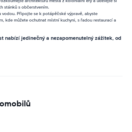
ozkoumejte architekturu města z koloniální éry a udělejte si
ch stánků s občerstvením.
u vodou. Připojte se k potápěčské výpravě, abyste
em, kde můžete ochutnat místní kuchyni, s řadou restaurací a
st nabízí jedinečný a nezapomenutelný zážitek, od
tomobilů