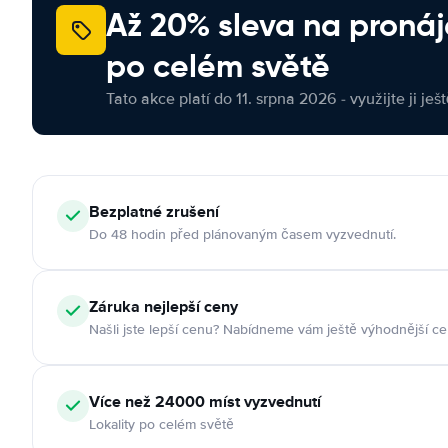
Až 20% sleva na proná
po celém světě
Tato akce platí do 11. srpna 2026 - využijte ji ješ
Bezplatné zrušení
Do 48 hodin před plánovaným časem vyzvednutí.
Záruka nejlepší ceny
Našli jste lepší cenu? Nabídneme vám ještě výhodnější ce
Více než 24000 míst vyzvednutí
Lokality po celém světě