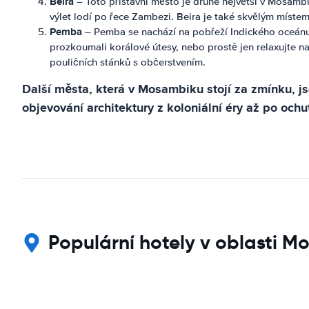
Beira
– Toto přístavní město je druhé největší v Mosambi
výlet lodí po řece Zambezi. Beira je také skvělým místem
Pemba
– Pemba se nachází na pobřeží Indického oceánu a
prozkoumali korálové útesy, nebo prostě jen relaxujte na
pouličních stánků s občerstvením.
Další města, která v Mosambiku stojí za zmínku, 
objevování architektury z koloniální éry až po och
Populární hotely v oblasti 