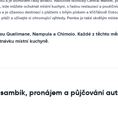
ku a je domovem řady atrakcí. Navštivte ikonický Central Market, pr
, kde můžete ochutnat místní kuchyni, s řadou restaurací a pouliční
 je úžasnou destinací s plážemi s bílým pískem a křišťálově čisto
 pláži a užívejte si ohromující výhledy. Pemba je také skvělým míst
jsou Quelimane, Nampula a Chimoio. Každé z těchto mě
utnávku místní kuchyně.
Mosambik, pronájem a půjčování au