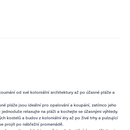
koumání od své koloniální architektury až po úžasné pláže a
né pláže jsou ideální pro opalování a koupání, zatímco jeho
jednoduše relaxujte na pláži a kochejte se úžasnými výhledy.
 kostelů a budov z koloniální éry až po živé trhy a pulzující
 se projít po nábřežní promenádě.