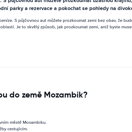
t. S půjčovnou aut můžete prozkoumat úžasnou krajinu,
dní parky a rezervace a pokochat se pohledy na divoko
 peníze. S půjčovnou aut můžete prozkoumat zemi bez obav, že bude
oblastí. Je to skvělý způsob, jak prozkoumat zemi, aniž byste musel
tupu do země Mozambik?
lavním městě Mosambiku.
žby cestujícím.