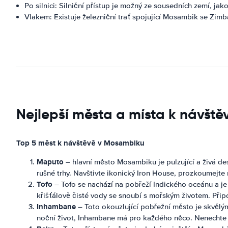
Po silnici: Silniční přístup je možný ze sousedních zemí, jak
Vlakem: Existuje železniční trať spojující Mosambik se Zimb
Nejlepší města a místa k návšt
Top 5 měst k návštěvě v Mosambiku
Maputo
– hlavní město Mosambiku je pulzující a živá de
rušné trhy. Navštivte ikonický Iron House, prozkoumejte
Tofo
– Tofo se nachází na pobřeží Indického oceánu a je
křišťálově čisté vody se snoubí s mořským životem. Přip
Inhambane
– Toto okouzlující pobřežní město je skvělým
noční život, Inhambane má pro každého něco. Nenechte si