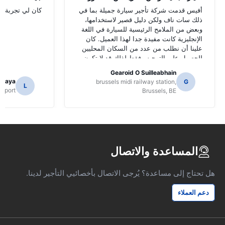
أفيس قدمت شركة تأجير سيارة جميلة بما في
كان لي تجربة جي
ذلك سات ناف ولكن دليل قصير لاستخدامها،
وبعض من الملامح الرئيسية للسيارة في اللغة
الإنجليزية كانت مفيدة جدا لهذا العميل. كان
علينا أن نطلب من عدد من السكان المحليين
للحصول على التوجيه وفقط لذلك قد لا تكون
قد حددت وظائف سات ناف.
Gearoid O Suilleabhain
amaya
brussels midi railway station,
G
L
Airport
Brussels, BE
المساعدة والاتصال
هل تحتاج إلى مساعدة؟ يُرجى الاتصال بأخصائيي التأجير لدينا.
دعم العملاء