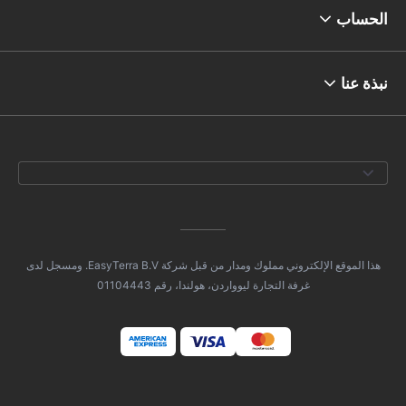
الحساب
نبذة عنا
هذا الموقع الإلكتروني مملوك ومدار من قبل شركة EasyTerra B.V. ومسجل لدى
غرفة التجارة ليوواردن، هولندا، رقم 01104443