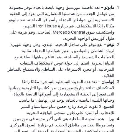
مابوتو
– تعد عاصمة موزمبيق وجهة نابضة بالحياة توفر مجموعة
من عوامل الجذب. من هندستها المعمارية التي تعود إلى الحقبة
الاستعمارية إلى شواطئها المذهلة وأسواقها الصاخبة، تعد مابوتو
مكانًا رائعًا للاستكشاف. قم بزيارة Iron House الشهير،
واستكشف سوق Mercado Central الصاخب، وقم بنزهة على
طول كورنيش الواجهة البحرية.
توفو
– تقع توفو على ساحل المحيط الهندي، وهي وجهة شهيرة
لرواد الشاطئ والغواصين. تعتبر شواطئها المذهلة مثالية
للحمامات الشمسية والسباحة، بينما تتناغم مياهها الصافية مع
الحياة البحرية. انضم إلى جولة غوص لاستكشاف الشعاب
المرجانية، أو مجرد الاسترخاء على الشاطئ والاستمتاع بالمناظر
الخلابة.
إنهامبان
– تعد هذه المدينة الساحلية الساحرة مكانًا رائعًا
لاستكشاف ثقافة وتاريخ موزمبيق. من كنائسها التاريخية ومبانيها
التي تعود إلى الحقبة الاستعمارية إلى أسواقها النابضة بالحياة
وحياتها الليلية النابضة بالحياة، يوجد في إنهامبان ما يناسب
الجميع. لا تفوت فرصة زيارة حصن ساو سيباستياو المثير
للإعجاب، أو التنزه على طول ممشى الواجهة البحرية.
بيرا
– هذه المدينة الساحلية هي ثاني أكبر مدينة في موزمبيق
وتعد موطنًا لعدد من مناطق الجذب. قم بزيارة السوق المركزي
الشهير، واستكشف الهندسة المعمارية للمدينة التي تعود إلى