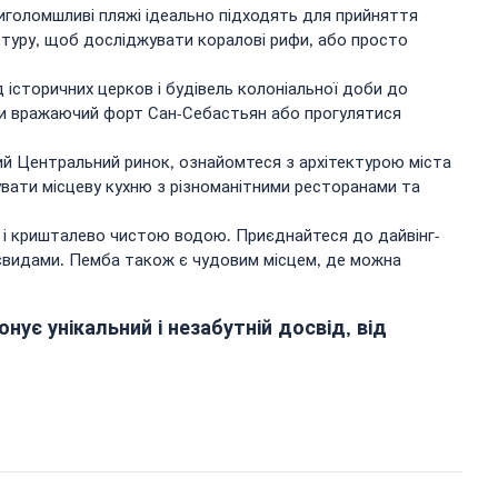
риголомшливі пляжі ідеально підходять для прийняття
-туру, щоб досліджувати коралові рифи, або просто
 історичних церков і будівель колоніальної доби до
ати вражаючий форт Сан-Себастьян або прогулятися
ий Центральний ринок, ознайомтеся з архітектурою міста
увати місцеву кухню з різноманітними ресторанами та
м і кришталево чистою водою. Приєднайтеся до дайвінг-
євидами. Пемба також є чудовим місцем, де можна
нує унікальний і незабутній досвід, від