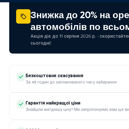
Знижка до 20% на ор
автомобілів по всьом
Акція діє до 11 серпня 2026 р. - скористайт
сьогодні!
Безкоштовне скасування
За 48 годин до запланованого часу забирання
Гарантія найкращої ціни
Знайшли вигіднішу ціну? Ми запропонуємо вам ще ви