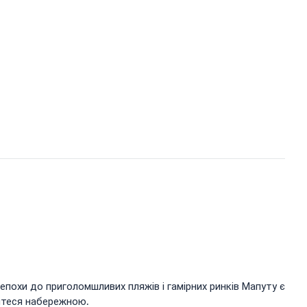
епохи до приголомшливих пляжів і гамірних ринків Мапуту є
яйтеся набережною.