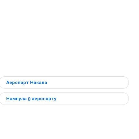
Аеропорт Накала
Нампула () аеропорту