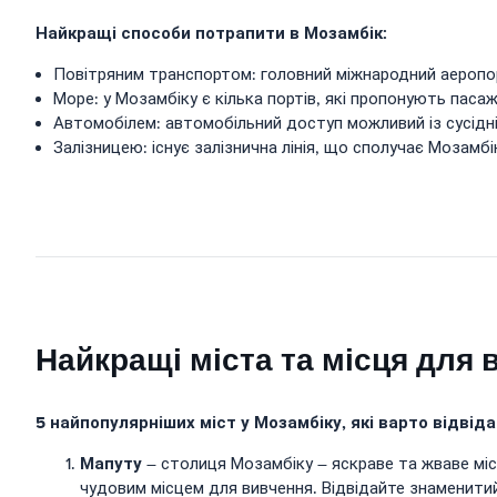
Найкращі способи потрапити в Мозамбік:
Повітряним транспортом: головний міжнародний аеропо
Море: у Мозамбіку є кілька портів, які пропонують пасаж
Автомобілем: автомобільний доступ можливий із сусідніх
Залізницею: існує залізнична лінія, що сполучає Мозамб
Найкращі міста та місця для 
5 найпопулярніших міст у Мозамбіку, які варто відвід
Мапуту
– столиця Мозамбіку – яскраве та жваве місц
чудовим місцем для вивчення. Відвідайте знаменитий