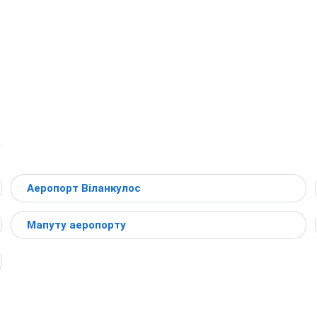
в
Аеропорт Віланкулос
Мапуту аеропорту