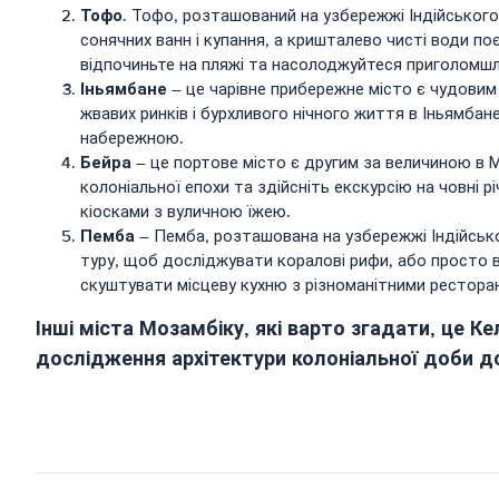
Тофо
. Тофо, розташований на узбережжі Індійського
сонячних ванн і купання, а кришталево чисті води 
відпочиньте на пляжі та насолоджуйтеся приголомш
Іньямбане
– це чарівне прибережне місто є чудовим 
жвавих ринків і бурхливого нічного життя в Іньямб
набережною.
Бейра
– це портове місто є другим за величиною в 
колоніальної епохи та здійсніть екскурсію на човні
кіосками з вуличною їжею.
Пемба
– Пемба, розташована на узбережжі Індійсько
туру, щоб досліджувати коралові рифи, або просто
скуштувати місцеву кухню з різноманітними рестора
Інші міста Мозамбіку, які варто згадати, це К
дослідження архітектури колоніальної доби до