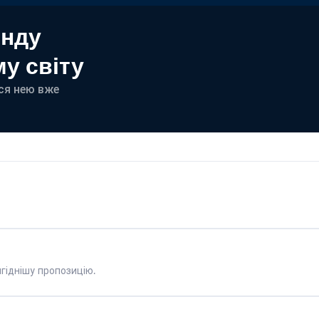
енду
у світу
еся нею вже
гіднішу пропозицію.