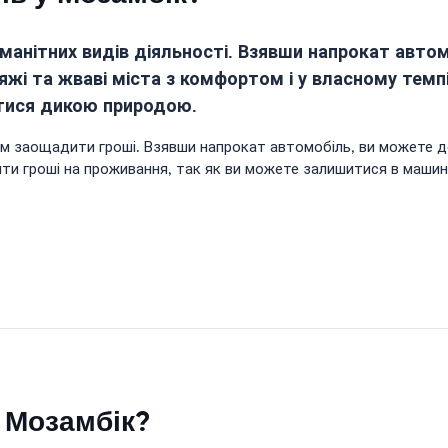
оманітних видів діяльності. Взявши напрокат авт
і та жваві міста з комфортом і у власному темпі
атися дикою природою.
м заощадити гроші. Взявши напрокат автомобіль, ви можете до
 гроші на проживання, так як ви можете залишитися в машині 
в Мозамбік?