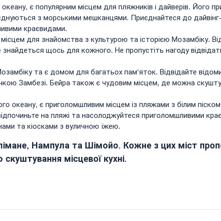
 океану, є популярним місцем для пляжників і дайверів. Його п
поєднуються з морськими мешканцями. Приєднайтеся до дайвінг
ливими краєвидами.
місцем для знайомства з культурою та історією Мозамбіку. Від
ане знайдеться щось для кожного. Не пропустіть нагоду відвід
Мозамбіку та є домом для багатьох пам’яток. Відвідайте відом
 річкою Замбезі. Бейра також є чудовим місцем, де можна скушт
го океану, є приголомшливим місцем із пляжами з білим піско
 відпочиньте на пляжі та насолоджуйтеся приголомшливими кра
нами та кіосками з вуличною їжею.
елімане, Нампула та Шімойо. Кожне з цих міст пропо
 скуштування місцевої кухні.