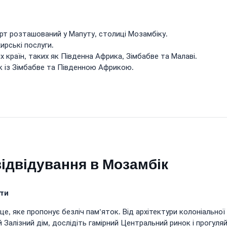
рт розташований у Мапуту, столиці Мозамбіку.
ирські послуги.
 країн, таких як Південна Африка, Зімбабве та Малаві.
ік із Зімбабве та Південною Африкою.
відвідування в Мозамбік
ати
е, яке пропонує безліч пам’яток. Від архітектури колоніальної 
 Залізний дім, дослідіть гамірний Центральний ринок і прогул