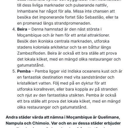
till dess livliga marknader och pulserande nattliv,
Inhambane har något för alla. Missa inte chansen att
besöka det imponerande fortet São Sebastião, eller ta
en promenad längs strandpromenaden.
Beira
– Denna hamnstad är den näst största i
Moçambique och är hem för ett antal attraktioner.
Besök den ikoniska centrala marknaden, utforska
stadens koloniala arkitektur och ta en båttur längs
Zambezifloden. Beira är också ett bra ställe att prova
det lokala köket, med en mängd olika restauranger och
gatumatstånd.
Pemba
– Pemba ligger vid Indiska oceanens kust och är
en fantastisk destination med vita sandstränder och
kristallklart vatten. Följ med på en dyktur för att
utforska korallreven, eller bara koppla av på stranden
och njut av den fantastiska utsikten. Pemba är också
ett bra ställe att prova det lokala köket, med en mängd
olika restauranger och gatumatstånd.
Andra städer värda att nämna i Moçambique är Quelimane,
Nampula och Chimoio. Var och en av dessa städer erbjuder