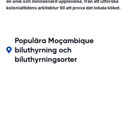
en unik och minnesvärd upplevelse, från att utforska
kolonialtidens arkitektur till att prova det lokala köket.
Populära Moçambique
biluthyrning och
biluthyrningsorter