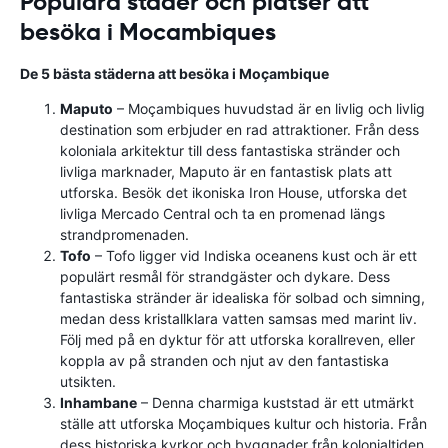
Populära städer och platser att
besöka i Mocambiques
De 5 bästa städerna att besöka i Moçambique
Maputo
– Moçambiques huvudstad är en livlig och livlig
destination som erbjuder en rad attraktioner. Från dess
koloniala arkitektur till dess fantastiska stränder och
livliga marknader, Maputo är en fantastisk plats att
utforska. Besök det ikoniska Iron House, utforska det
livliga Mercado Central och ta en promenad längs
strandpromenaden.
Tofo
– Tofo ligger vid Indiska oceanens kust och är ett
populärt resmål för strandgäster och dykare. Dess
fantastiska stränder är idealiska för solbad och simning,
medan dess kristallklara vatten samsas med marint liv.
Följ med på en dyktur för att utforska korallreven, eller
koppla av på stranden och njut av den fantastiska
utsikten.
Inhambane
– Denna charmiga kuststad är ett utmärkt
ställe att utforska Moçambiques kultur och historia. Från
dess historiska kyrkor och byggnader från kolonialtiden