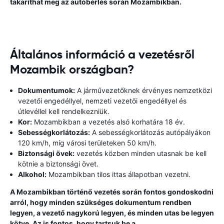
takaríthat meg az autóbérlés során Mozambikban.
Általános információ a vezetésről
Mozambik országban?
Dokumentumok:
A járművezetőknek érvényes nemzetközi
vezetői engedéllyel, nemzeti vezetői engedéllyel és
útlevéllel kell rendelkezniük.
Kor:
Mozambikban a vezetés alsó korhatára 18 év.
Sebességkorlátozás:
A sebességkorlátozás autópályákon
120 km/h, míg városi területeken 50 km/h.
Biztonsági övek:
vezetés közben minden utasnak be kell
kötnie a biztonsági övet.
Alkohol:
Mozambikban tilos ittas állapotban vezetni.
A Mozambikban történő vezetés során fontos gondoskodni
arról, hogy minden szükséges dokumentum rendben
legyen, a vezető nagykorú legyen, és minden utas be legyen
kötve. Az is fontos, hogy tartsuk be a