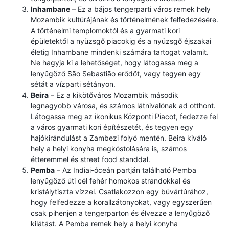
Inhambane
– Ez a bájos tengerparti város remek hely
Mozambik kultúrájának és történelmének felfedezésére.
A történelmi templomoktól és a gyarmati kori
épületektől a nyüzsgő piacokig és a nyüzsgő éjszakai
életig Inhambane mindenki számára tartogat valamit.
Ne hagyja ki a lehetőséget, hogy látogassa meg a
lenyűgöző São Sebastião erődöt, vagy tegyen egy
sétát a vízparti sétányon.
Beira
– Ez a kikötőváros Mozambik második
legnagyobb városa, és számos látnivalónak ad otthont.
Látogassa meg az ikonikus Központi Piacot, fedezze fel
a város gyarmati kori építészetét, és tegyen egy
hajókirándulást a Zambezi folyó mentén. Beira kiváló
hely a helyi konyha megkóstolására is, számos
étteremmel és street food standdal.
Pemba
– Az Indiai-óceán partján található Pemba
lenyűgöző úti cél fehér homokos strandokkal és
kristálytiszta vízzel. Csatlakozzon egy búvártúrához,
hogy felfedezze a korallzátonyokat, vagy egyszerűen
csak pihenjen a tengerparton és élvezze a lenyűgöző
kilátást. A Pemba remek hely a helyi konyha