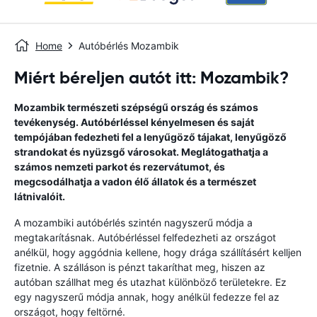
Home
Autóbérlés Mozambik
Miért béreljen autót itt: Mozambik?
Mozambik természeti szépségű ország és számos
tevékenység. Autóbérléssel kényelmesen és saját
tempójában fedezheti fel a lenyűgöző tájakat, lenyűgöző
strandokat és nyüzsgő városokat. Meglátogathatja a
számos nemzeti parkot és rezervátumot, és
megcsodálhatja a vadon élő állatok és a természet
látnivalóit.
A mozambiki autóbérlés szintén nagyszerű módja a
megtakarításnak. Autóbérléssel felfedezheti az országot
anélkül, hogy aggódnia kellene, hogy drága szállításért kelljen
fizetnie. A szálláson is pénzt takaríthat meg, hiszen az
autóban szállhat meg és utazhat különböző területekre. Ez
egy nagyszerű módja annak, hogy anélkül fedezze fel az
országot, hogy feltörné.