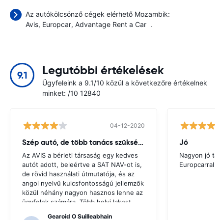
Az autókölcsönző cégek elérhető Mozambik:
Avis
Europcar
Advantage Rent a Car
.
Legutóbbi értékelések
9.1
Ügyfeleink a 9.1/10 közül a következőre értékelnek
minket: /10 12840
04-12-2020
Szép autó, de több tanács szükséges
Jó
Az AVIS a bérleti társaság egy kedves
Nagyon jó ta
autót adott, beleértve a SAT NAV-ot is,
Europcarral
de rövid használati útmutatója, és az
angol nyelvű kulcsfontosságú jellemzők
közül néhány nagyon hasznos lenne az
ügyfelek számára. Több helyi lakost
kellett kérni iránymutatásért, és csak
Gearoid O Suilleabhain