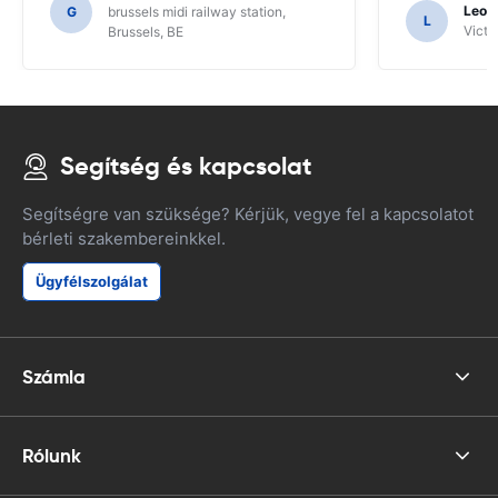
erre a következtetésre jutottunk a SAT
Leon
G
brussels midi railway station,
L
NAV funkcióinak.
Victor
Brussels, BE
Segítség és kapcsolat
Segítségre van szüksége? Kérjük, vegye fel a kapcsolatot
bérleti szakembereinkkel.
Ügyfélszolgálat
Számla
Rólunk