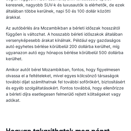
keresnek, nagyobb SUV-k és luxusautók is elérhetők, de ezek
általában többe kerülnek, napi 50 és 100 dollár közötti
árakkal.
Az autóbérlés ára Mozambikban a bérleti időszak hosszától
függően is változhat. A hosszabb bérleti időszakok általában
versenyképesebb árakat kínálnak. Például egy gazdaságos
autó egyhetes bérlése körülbelül 200 dollárba kerülhet, míg
ugyanazon autó egy hónapos bérlése körülbelül 500 dollárba
kerülhet.
Amikor autót bérel Mozambikban, fontos, hogy figyelmesen
olvassa el a feltételeket, mivel egyes kölcsönző társaságok
további díjat számíthatnak fel további sofőrökért, biztosításért
és egyéb szolgáltatásokért. Fontos továbbá, hogy ellenőrizze
a bérleti díjra esetlegesen felmerülő rejtett költségeket vagy
adókat.