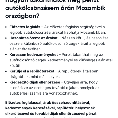
Hogyan takaríthatok meg pénzt
autókölcsönzésem árán Mozambik
országban?
Előzetes foglalás
– Az előzetes foglalás segítségével a
legjobb autókölcsönzési árakat kaphatja Mozambikban.
Hasonlítsa össze az árakat
– Nézzen körül, és hasonlítsa
össze a különböző autókölcsönző cégek árait a legjobb
ajánlat érdekében.
Keressen kedvezményeket
– Pénzt takaríthat meg az
autókölcsönző cégek kedvezményei és különleges ajánlatai
között.
Kerülje el a repülőtereket
– A repülőterek általában
drágábbak, mint más helyek.
Kiegészítő díjak ellenőrzése
– Ügyeljen arra, hogy
ellenőrizze az esetleges további díjakat, amelyek az
autóbérlési számlájára vonatkozhatnak.
Előzetes foglalással, árak összehasonlításával,
kedvezmények keresésével, repülőtéri helyszínek
elkerülésével és további díjak ellenőrzésével pénzt