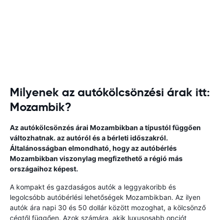
Milyenek az autókölcsönzési árak itt:
Mozambik?
Az autókölcsönzés árai Mozambikban a típustól függően
változhatnak. az autóról és a bérleti időszakról.
Általánosságban elmondható, hogy az autóbérlés
Mozambikban viszonylag megfizethető a régió más
országaihoz képest.
A kompakt és gazdaságos autók a leggyakoribb és
legolcsóbb autóbérlési lehetőségek Mozambikban. Az ilyen
autók ára napi 30 és 50 dollár között mozoghat, a kölcsönző
cégtől függően. Azok számára, akik luxusosabb opciót