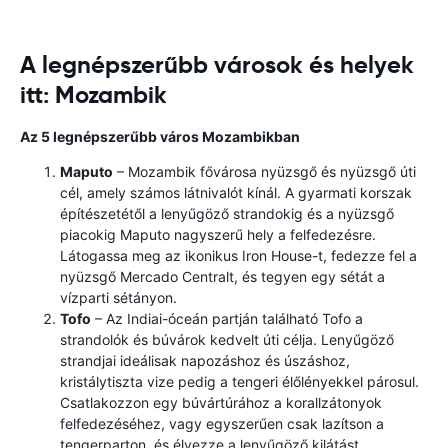
A legnépszerűbb városok és helyek
itt: Mozambik
Az 5 legnépszerűbb város Mozambikban
Maputo
– Mozambik fővárosa nyüzsgő és nyüzsgő úti
cél, amely számos látnivalót kínál. A gyarmati korszak
építészetétől a lenyűgöző strandokig és a nyüzsgő
piacokig Maputo nagyszerű hely a felfedezésre.
Látogassa meg az ikonikus Iron House-t, fedezze fel a
nyüzsgő Mercado Centralt, és tegyen egy sétát a
vízparti sétányon.
Tofo
– Az Indiai-óceán partján található Tofo a
strandolók és búvárok kedvelt úti célja. Lenyűgöző
strandjai ideálisak napozáshoz és úszáshoz,
kristálytiszta vize pedig a tengeri élőlényekkel párosul.
Csatlakozzon egy búvártúrához a korallzátonyok
felfedezéséhez, vagy egyszerűen csak lazítson a
tengerparton, és élvezze a lenyűgöző kilátást.