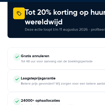
Tot 20% korting op huu
wereldwijd
Deze actie loopt t/m 11 augustus 2026 - profite
Gratis annuleren
Tot 48 uur voor aanvang van de boekingsperiode
Laagsteprijsgarantie
Betere prijs gevonden? Wij zorgen voor een betere aanb
24000+ ophaallocaties