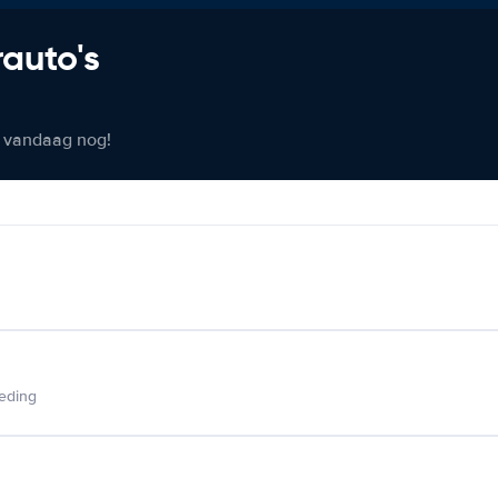
rauto's
er vandaag nog!
ieding