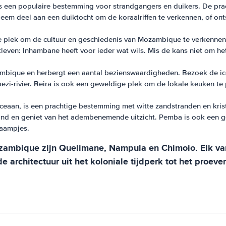
 is een populaire bestemming voor strandgangers en duikers. De pr
. Neem deel aan een duiktocht om de koraalriffen te verkennen, of o
 plek om de cultuur en geschiedenis van Mozambique te verkennen.
tleven: Inhambane heeft voor ieder wat wils. Mis de kans niet om h
bique en herbergt een aantal bezienswaardigheden. Bezoek de iconi
zi-rivier. Beira is ook een geweldige plek om de lokale keuken te
eaan, is een prachtige bestemming met witte zandstranden en kris
rand en geniet van het adembenemende uitzicht. Pemba is ook een 
raampjes.
ozambique zijn Quelimane, Nampula en Chimoio. Elk va
architectuur uit het koloniale tijdperk tot het proeve