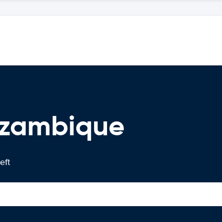
ozambique
eft