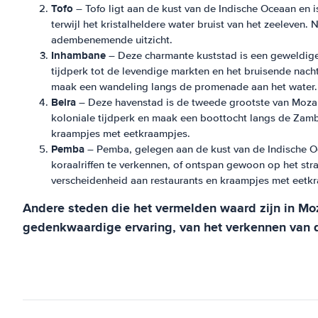
Tofo
– Tofo ligt aan de kust van de Indische Oceaan en
terwijl het kristalheldere water bruist van het zeeleven
adembenemende uitzicht.
Inhambane
– Deze charmante kuststad is een geweldige
tijdperk tot de levendige markten en het bruisende nach
maak een wandeling langs de promenade aan het water.
Beira
– Deze havenstad is de tweede grootste van Mozam
koloniale tijdperk en maak een boottocht langs de Zambe
kraampjes met eetkraampjes.
Pemba
– Pemba, gelegen aan de kust van de Indische Oc
koraalriffen te verkennen, of ontspan gewoon op het st
verscheidenheid aan restaurants en kraampjes met eetk
Andere steden die het vermelden waard zijn in M
gedenkwaardige ervaring, van het verkennen van de 