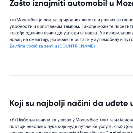
Zašto iznajmiti automobil u Mo
<п>Мозамбик је земља природних лепота и разних активно
удобности и сопственим темпом. Такође можете посетити
такође одличан начин да уштедите новац. Уз изнајмљива
новац на смештају, јер можете остати у аутомобилу и путо
Završite vodič za zemlju {COUNTRI_NAME}
Koji su najbolji načini da uđet
<б>Најбољи начини за улазак у Мозамбик: <ул> <ли>Авион
постоји неколико лука које нуде путничке услуге. <ли>До