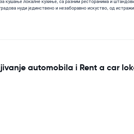
за кушање локалне кухиње, са разним ресторанима и штандови
 градова нуди јединствено и незаборавно искуство, од истраж
vanje automobila i Rent a car lok