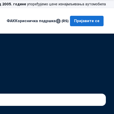
д 2005. године
упоређујемо цене изнајмљивања аутомобила
ФАК
Корисничка подршка
(RS)
Пријавите се