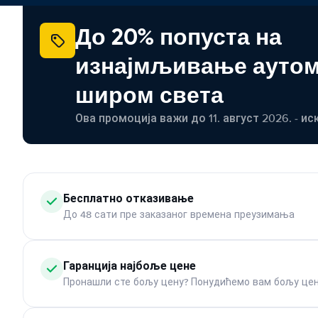
До 20% попуста на
изнајмљивање ауто
широм света
Ова промоција важи до 11. август 2026. - ис
Бесплатно отказивање
До 48 сати пре заказаног времена преузимања
Гаранција најбоље цене
Пронашли сте бољу цену? Понудићемо вам бољу цен