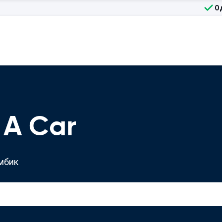
О
 A Car
мбик