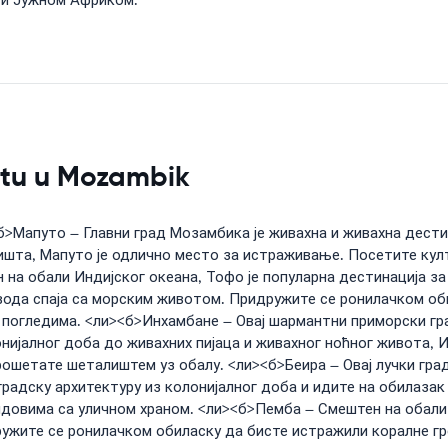
 и Јужном Африком.
setu u Mozambik
>Мапуто – Главни град Мозамбика је живахна и живахна дестина
жишта, Мапуто је одлично место за истраживање. Посетите ку
на обали Индијског океана, Тофо је популарна дестинација з
 вода спаја са морским животом. Придружите се ронилачком об
м погледима. <ли><б>Инхамбане – Овај шармантни приморски гр
онијалног доба до живахних пијаца и живахног ноћног живота, 
ошетате шеталиштем уз обалу. <ли><б>Беира – Овај лучки град 
градску архитектуру из колонијалног доба и идите на обилаза
довима са уличном храном. <ли><б>Пемба – Смештен на обали 
ужите се ронилачком обиласку да бисте истражили коралне гре