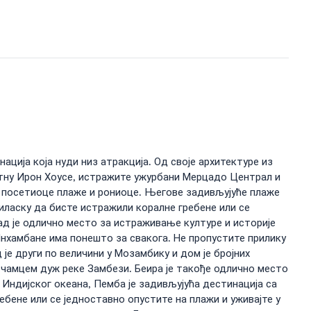
ција која нуди низ атракција. Од своје архитектуре из
лтну Ирон Хоусе, истражите ужурбани Мерцадо Централ и
а посетиоце плаже и рониоце. Његове задивљујуће плаже
иласку да бисте истражили коралне гребене или се
ад је одлично место за истраживање културе и историје
Инхамбане има понешто за свакога. Не пропустите прилику
је други по величини у Мозамбику и дом је бројних
к чамцем дуж реке Замбези. Беира је такође одлично место
Индијског океана, Пемба је задивљујућа дестинација са
бене или се једноставно опустите на плажи и уживајте у