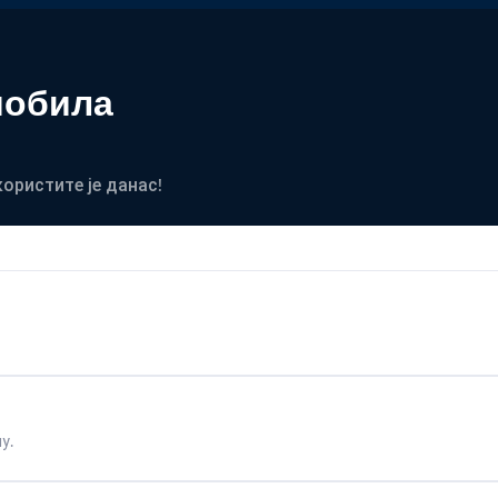
мобила
користите је данас!
у.