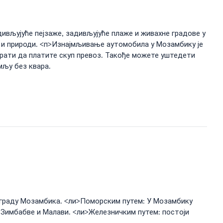
ивљујуће пејзаже, задивљујуће плаже и живахне градове у
 и природи. <п>Изнајмљивање аутомобила у Мозамбику је
рати да платите скуп превоз. Такође можете уштедети
мљу без квара.
м граду Мозамбика. <ли>Поморским путем: У Мозамбику
, Зимбабве и Малави. <ли>Железничким путем: постоји