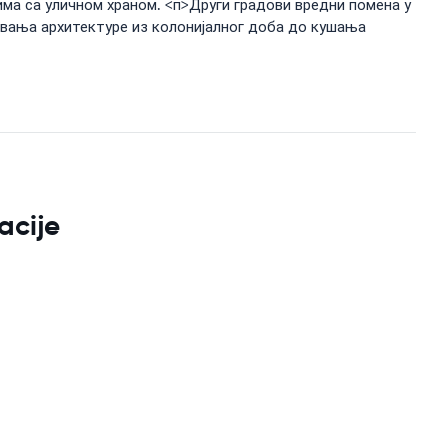
ма са уличном храном. <п>Други градови вредни помена у
ивања архитектуре из колонијалног доба до кушања
acije