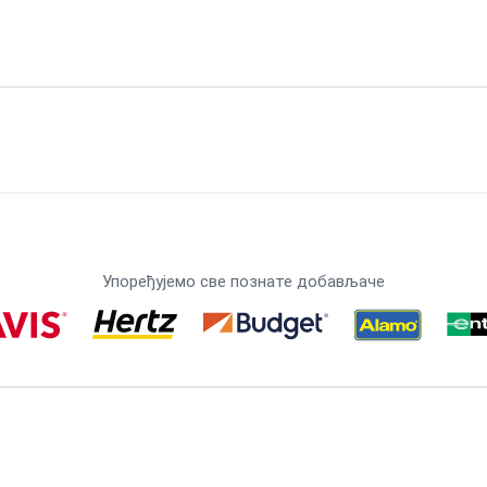
Упоређујемо све познате добављаче