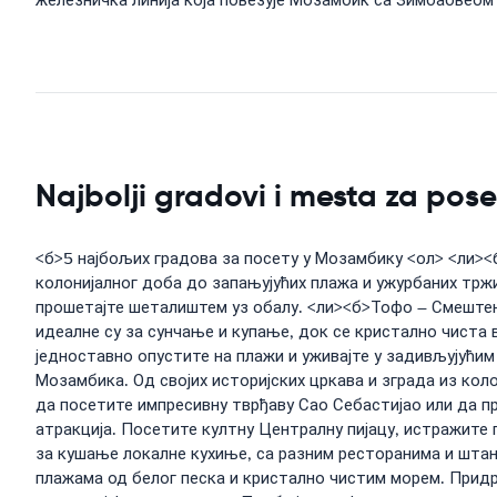
железничка линија која повезује Мозамбик са Зимбабвеом
Najbolji gradovi i mesta za po
<б>5 најбољих градова за посету у Мозамбику <ол> <ли><б
колонијалног доба до запањујућих плажа и ужурбаних тр
прошетајте шеталиштем уз обалу. <ли><б>Тофо – Смештен 
идеалне су за сунчање и купање, док се кристално чиста
једноставно опустите на плажи и уживајте у задивљујући
Мозамбика. Од својих историјских цркава и зграда из кол
да посетите импресивну тврђаву Сао Себастијао или да пр
атракција. Посетите култну Централну пијацу, истражите 
за кушање локалне кухиње, са разним ресторанима и штан
плажама од белог песка и кристално чистим морем. Придр