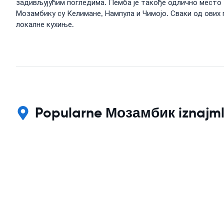
задивљујућим погледима. Пемба је такође одлично место 
Мозамбику су Келимане, Нампула и Чимојо. Сваки од ових
локалне кухиње.
Popularne Мозамбик iznajmlji