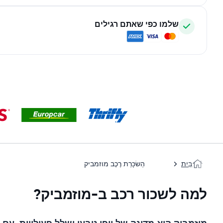
שלמו כפי שאתם רגילים
בַּיִת
הַשׂכָּרַת רֶכֶב מוזמביק
למה לשכור רכב ב-מוזמביק?