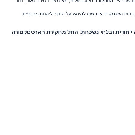
ה של העיר מהתקופה הקולוניאלית, וצא לסיור בסירה לאורך נהר
וניות האלמוגים, או פשוט להירגע על החוף וליהנות מהנופים
Chimoio. כל אחת מהערים הללו מציעה חוויה ייחודית ובלתי נשכחת, החל מחקירת הארכיטקטורה