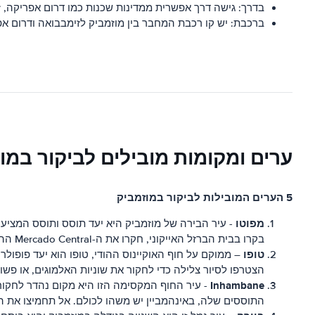
בדרך: גישה דרך אפשרית ממדינות שכנות כמו דרום אפריקה, זי
ברכבת: יש קו רכבת המחבר בין מוזמביק לזימבבואה ודרום אפ
ערים ומקומות מובילים לביקור במו
5 הערים המובילות לביקור במוזמביק
מפוטו
- עיר הבירה של מוזמביק היא יעד תוסס ותוסס המציע 
בקרו בבית הברזל האייקוני, חקרו את ה-Mercado Central ההומה, וצאו לטייל לאורך טיילת החוף.
טופו
– ממוקם על חוף האוקיינוס ​​ההודי, טופו הוא יעד פופו
הצטרפו לסיור צלילה כדי לחקור את שוניות האלמוגים, או פשו
Inhambane
- עיר החוף המקסימה הזו היא מקום נהדר לחקור
התוססים שלה, באינהמביין יש משהו לכולם. אל תחמיצו את ה