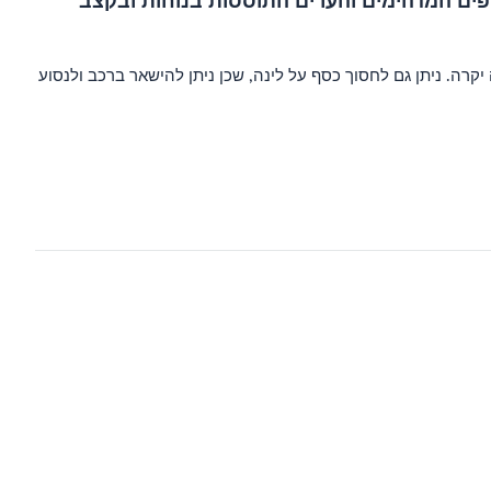
ופים המדהימים והערים התוססות בנוחות ובקצב
ה. ניתן גם לחסוך כסף על לינה, שכן ניתן להישאר ברכב ולנסוע