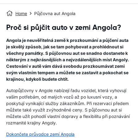
Home
Půjčovna aut Angola
Proč si půjčit auto v zemi Angola?
Angola je neuvěřitelná země k prozkoumání a půjčení auta
je skvělý způsob, jak se tam pohybovat a prohlédnout si
všechny památky. S půjčovnou aut se snadno dostanete k
některým z nejkrásnějších a nejvzdálenějších míst Angoly.
Cestování v autě vám dává svobodu prozkoumávat zemi
svým vlastním tempem a můžete se zastavit a pokochat se
krajinou, kdykoli budete chtít.
Autopůjčovny v Angole nabízejí řadu vozidel, která vyhovují
vašim potřebám, od malých vozů až po luxusní vozy, a
poskytují vynikající služby zákazníkům. Při rezervaci předem
můžete také využít zvýhodněné ceny. S půjčovnou aut si
můžete užít pohodlí vlastní dopravy a flexibilitu při poznávání
rozmanité krajiny Angoly.
Dokončete průvodce zemí Angola