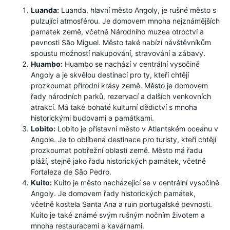
Luanda:
Luanda, hlavní město Angoly, je rušné město s
pulzující atmosférou. Je domovem mnoha nejznámějších
památek země, včetně Národního muzea otroctví a
pevnosti São Miguel. Město také nabízí návštěvníkům
spoustu možností nakupování, stravování a zábavy.
Huambo:
Huambo se nachází v centrální vysočině
Angoly a je skvělou destinací pro ty, kteří chtějí
prozkoumat přírodní krásy země. Město je domovem
řady národních parků, rezervací a dalších venkovních
atrakcí. Má také bohaté kulturní dědictví s mnoha
historickými budovami a památkami.
Lobito:
Lobito je přístavní město v Atlantském oceánu v
Angole. Je to oblíbená destinace pro turisty, kteří chtějí
prozkoumat pobřežní oblasti země. Město má řadu
pláží, stejně jako řadu historických památek, včetně
Fortaleza de São Pedro.
Kuito:
Kuito je město nacházející se v centrální vysočině
Angoly. Je domovem řady historických památek,
včetně kostela Santa Ana a ruin portugalské pevnosti.
Kuito je také známé svým rušným nočním životem a
mnoha restauracemi a kavárnami.