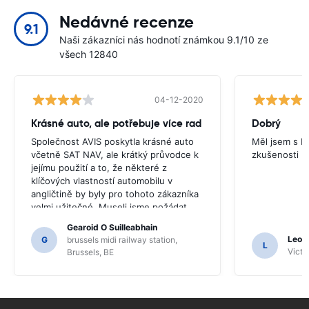
Nedávné recenze
9.1
Naši zákazníci nás hodnotí známkou 9.1/10 ze
všech 12840
04-12-2020
Krásné auto, ale potřebuje více rad
Dobrý
Společnost AVIS poskytla krásné auto
Měl jsem s E
včetně SAT NAV, ale krátký průvodce k
zkušenosti
jejímu použití a to, že některé z
klíčových vlastností automobilu v
angličtině by byly pro tohoto zákazníka
velmi užitečné. Museli jsme požádat
řadu místních obyvatel o vedení a
Gearoid O Suilleabhain
pouze kvůli tomu, že jsme možná
Leon
G
brussels midi railway station,
L
nevěřili funkcí SAT NAV.
Victor
Brussels, BE