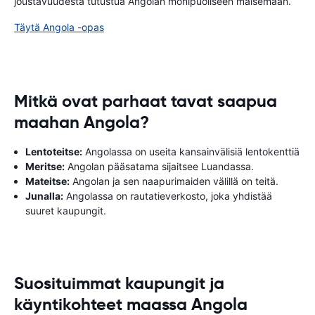
joustavuudesta tutustua Angolan monipuoliseen maisemaan.
Täytä Angola -opas
Mitkä ovat parhaat tavat saapua
maahan Angola?
Lentoteitse:
Angolassa on useita kansainvälisiä lentokenttiä
Meritse:
Angolan pääsatama sijaitsee Luandassa.
Mateitse:
Angolan ja sen naapurimaiden välillä on teitä.
Junalla:
Angolassa on rautatieverkosto, joka yhdistää
suuret kaupungit.
Suosituimmat kaupungit ja
käyntikohteet maassa Angola