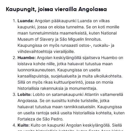
Kaupungit, joissa vierailla Angolassa
Luanda:
Angolan pääkaupunki Luanda on vilkas
kaupunki, jossa on eloisa tunnelma. Se on koti monille
maan tunnetuimmista maamerkeistä, kuten National
Museum of Slavery ja São Miguelin linnoitus.
Kaupungissa on myös runsaasti ostos-, ruokailu- ja
viihdevaihtoehtoja vierailijoille.
Huambo:
Angolan keskiylängöillä sijaitseva Huambo on
loistava kohde niille, jotka haluavat tutustua maan
luonnonkauneuteen. Kaupungissa on useita
kansallispuistoja, suojelualueita ja muita ulkoilukohteita.
Sillä on myös rikas kulttuuriperintö, jossa on monia
historiallisia rakennuksia ja monumentteja.
Lobito:
Lobito on satamakaupunki Atlantin valtamerellä
Angolassa. Se on suosittu kohde turisteille, jotka
haluavat tutustua maan rannikkoalueisiin. Kaupungissa
on useita rantoja sekä useita historiallisia kohteita, kuten
Fortaleza de São Pedro.
Kuito:
Kuito on kaupunki Angolan keskiylängöllä. Siellä