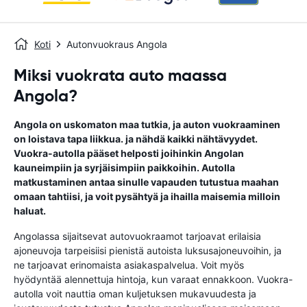
Koti
Autonvuokraus Angola
Miksi vuokrata auto maassa
Angola?
Angola on uskomaton maa tutkia, ja auton vuokraaminen
on loistava tapa liikkua. ja nähdä kaikki nähtävyydet.
Vuokra-autolla pääset helposti joihinkin Angolan
kauneimpiin ja syrjäisimpiin paikkoihin. Autolla
matkustaminen antaa sinulle vapauden tutustua maahan
omaan tahtiisi, ja voit pysähtyä ja ihailla maisemia milloin
haluat.
Angolassa sijaitsevat autovuokraamot tarjoavat erilaisia ​​
ajoneuvoja tarpeisiisi pienistä autoista luksusajoneuvoihin, ja
ne tarjoavat erinomaista asiakaspalvelua. Voit myös
hyödyntää alennettuja hintoja, kun varaat ennakkoon. Vuokra-
autolla voit nauttia oman kuljetuksen mukavuudesta ja