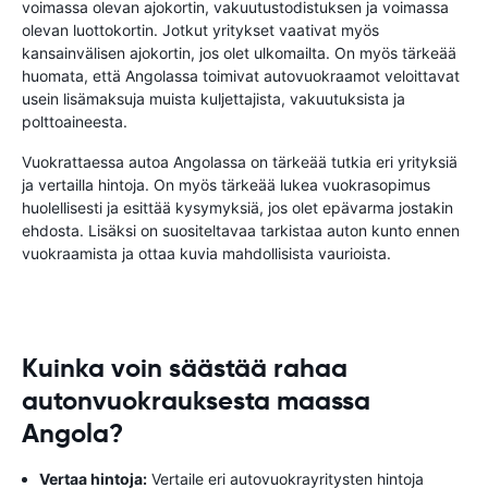
voimassa olevan ajokortin, vakuutustodistuksen ja voimassa
olevan luottokortin. Jotkut yritykset vaativat myös
kansainvälisen ajokortin, jos olet ulkomailta. On myös tärkeää
huomata, että Angolassa toimivat autovuokraamot veloittavat
usein lisämaksuja muista kuljettajista, vakuutuksista ja
polttoaineesta.
Vuokrattaessa autoa Angolassa on tärkeää tutkia eri yrityksiä
ja vertailla hintoja. On myös tärkeää lukea vuokrasopimus
huolellisesti ja esittää kysymyksiä, jos olet epävarma jostakin
ehdosta. Lisäksi on suositeltavaa tarkistaa auton kunto ennen
vuokraamista ja ottaa kuvia mahdollisista vaurioista.
Kuinka voin säästää rahaa
autonvuokrauksesta maassa
Angola?
Vertaa hintoja:
Vertaile eri autovuokrayritysten hintoja