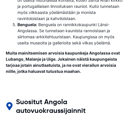
on useita historiallisia kohteita, kuten Santa Anan kirkko
ja portugalilaisen linnoituksen rauniot. Kuito tunnetaan
myös vilkkaasta yöelämästään ja monista
ravintoloistaan ​​ja kahviloistaan.
Benguela:
Benguela on rannikkokaupunki Länsi-
Angolassa. Se tunnetaan kauniista rannoistaan ​​ja
siirtomaa-arkkitehtuuristaan. Kaupungissa on myös
useita museoita ja gallerioita sekä vilkas yöelämä.
Muita mainitsemisen arvoisia kaupunkeja Angolassa ovat
Lubango, Malanje ja Uíge. Jokainen näistä kaupungeista
tarjoaa jotain ainutlaatuista, ja ne ovat vierailun arvoisia
niille, jotka haluavat tutustua maahan.
Suositut Angola
autovuokraussijainnit