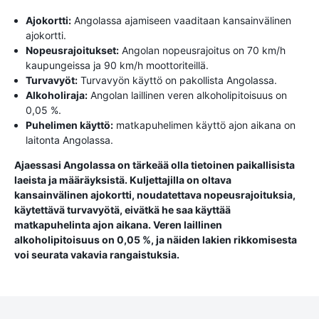
Ajokortti:
Angolassa ajamiseen vaaditaan kansainvälinen
ajokortti.
Nopeusrajoitukset:
Angolan nopeusrajoitus on 70 km/h
kaupungeissa ja 90 km/h moottoriteillä.
Turvavyöt:
Turvavyön käyttö on pakollista Angolassa.
Alkoholiraja:
Angolan laillinen veren alkoholipitoisuus on
0,05 %.
Puhelimen käyttö:
matkapuhelimen käyttö ajon aikana on
laitonta Angolassa.
Ajaessasi Angolassa on tärkeää olla tietoinen paikallisista
laeista ja määräyksistä. Kuljettajilla on oltava
kansainvälinen ajokortti, noudatettava nopeusrajoituksia,
käytettävä turvavyötä, eivätkä he saa käyttää
matkapuhelinta ajon aikana. Veren laillinen
alkoholipitoisuus on 0,05 %, ja näiden lakien rikkomisesta
voi seurata vakavia rangaistuksia.