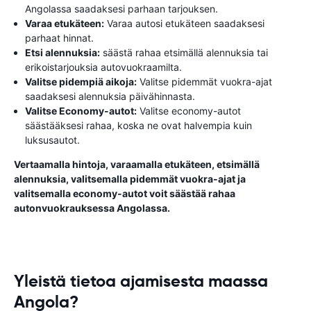
Angolassa saadaksesi parhaan tarjouksen.
Varaa etukäteen:
Varaa autosi etukäteen saadaksesi
parhaat hinnat.
Etsi alennuksia:
säästä rahaa etsimällä alennuksia tai
erikoistarjouksia autovuokraamilta.
Valitse pidempiä aikoja:
Valitse pidemmät vuokra-ajat
saadaksesi alennuksia päivähinnasta.
Valitse Economy-autot:
Valitse economy-autot
säästääksesi rahaa, koska ne ovat halvempia kuin
luksusautot.
Vertaamalla hintoja, varaamalla etukäteen, etsimällä
alennuksia, valitsemalla pidemmät vuokra-ajat ja
valitsemalla economy-autot voit säästää rahaa
autonvuokrauksessa Angolassa.
Yleistä tietoa ajamisesta maassa
Angola?