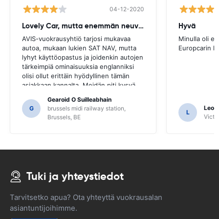
04-12-2020
Lovely Car, mutta enemmän neuvoja tarvitaan
Hyvä
AVIS-vuokrausyhtiö tarjosi mukavaa
Minulla oli e
autoa, mukaan lukien SAT NAV, mutta
Europcarin k
lyhyt käyttöopastus ja joidenkin autojen
tärkeimpiä ominaisuuksia englanniksi
olisi ollut erittäin hyödyllinen tämän
asiakkaan kannalta. Meidän piti kysyä
useilta paikallisilta opastukseksi, ja vain
Gearoid O Suilleabhain
siitä, että emme ehkä olleet
Leon
G
brussels midi railway station,
L
selvittäneet SAT NAV: n toimintoja.
Victor
Brussels, BE
Tuki ja yhteystiedot
Tarvitsetko apua? Ota yhteyttä vuokrausalan
asiantuntijoihimme.