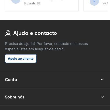
L
talvez não tenhamos descoberto as
Victor
Brussels, BE
funções do SAT NAV.
Ajuda e contacto
Precisa de ajuda? Por favor, contacte os nossos
especialistas em aluguer de carro.
Apoio ao cliente
Conta
Sobre nós