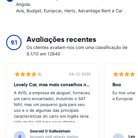
Angola:
Avis
Budget
Europcar
Hertz
Advantage Rent a Car
.
Avaliações recentes
9.1
Os clientes avaliam-nos com uma classificação de
9.1/10 em 12840
04-12-2020
Lovely Car, mas mais conselhos necessários
Boa
A AVIS, a empresa de aluguel, forneceu
Eu tive uma 
um carro encantador, incluindo o SAT
a Europcar
NAV, mas um pequeno guia para seu
uso e o de algumas das principais
características do carro em inglês teria
sido muito útil para esse cliente.
Tivemos que pedir uma série de locais
Gearoid O Suilleabhain
para orientação e apenas para isso,
Leon
G
brussels midi railway station,