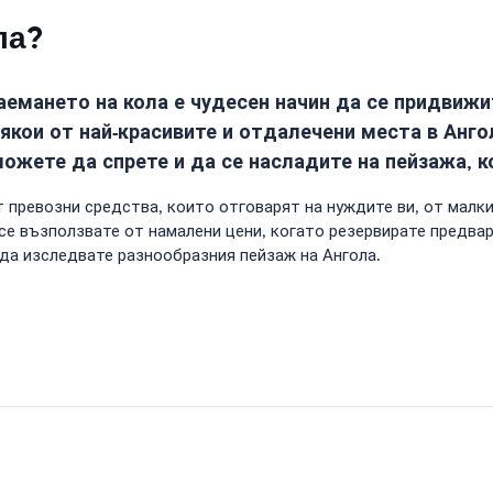
ла?
наемането на кола е чудесен начин да се придвиж
якои от най-красивите и отдалечени места в Анго
ожете да спрете и да се насладите на пейзажа, к
 превозни средства, които отговарят на нуждите ви, от малки
е възползвате от намалени цени, когато резервирате предвар
да изследвате разнообразния пейзаж на Ангола.