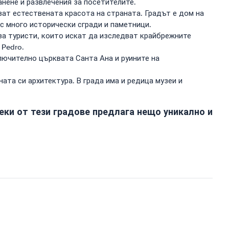
нене и развлечения за посетителите.
ват естествената красота на страната. Градът е дом на
 с много исторически сгради и паметници.
за туристи, които искат да изследват крайбрежните
 Pedro.
ключително църквата Санта Ана и руините на
ата си архитектура. В града има и редица музеи и
секи от тези градове предлага нещо уникално и