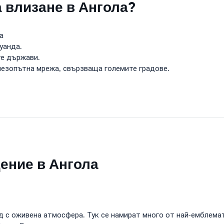
а влизане в Ангола?
а
уанда.
е държави.
лезопътна мрежа, свързваща големите градове.
щение в Ангола
ад с оживена атмосфера. Тук се намират много от най-емблем