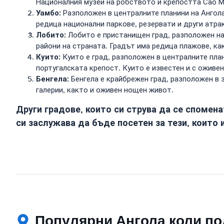
Националния музей на робството и крепостта Сао Ми
Уамбо:
Разположен в централните планини на Ангола
редица национални паркове, резервати и други атра
Лобито:
Лобито е пристанищен град, разположен на 
райони на страната. Градът има редица плажове, как
Куито:
Куито е град, разположен в централните план
португалската крепост. Куито е известен и с оживе
Бенгела:
Бенгела е крайбрежен град, разположен в з
галерии, както и оживен нощен живот.
Други градове, които си струва да се спомена
си заслужава да бъде посетен за тези, които 
Популярни Ангола коли по