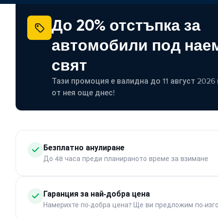
До 20% отстъпка за
автомобили под наем
свят
Тази промоция е валидна до 11 август 2026 г
от нея още днес!
Безплатно анулиране
До 48 часа преди планираното време за взимане
Гаранция за най-добра цена
Намерихте по-добра цена? Ще ви предложим по-изг