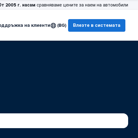
От 2005 г. насам
сравняваме цените за наем на автомобили
оддръжка на клиенти
(BG)
Влезте в системата