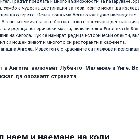
гел. Градът предлага и много възможности за пазаруване, хра
, Уамбо е чудесна дестинация за тези, които искат да изслед
кции на открито. Освен това има богато културно наследство,
Атлантическия океан в Ангола. Това е популярна дестинация 
то и редица исторически места, включително Fortaleza de São
ини на Ангола. Тук се намират редица исторически обекти, в
ния си нощен живот и многото си ресторанти и кафенета.
ападна Ангола. Известен е с красивите си плажове и колониалн
т в Ангола, включват Лубанго, Маланже и Уиге. В
искат да опознаят страната.
д наем и наемане на коли