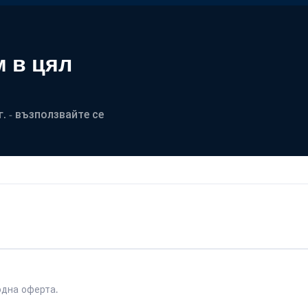
 в цял
. - възползвайте се
одна оферта.