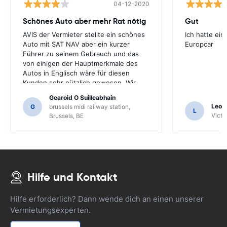
04-12-2020
Schönes Auto aber mehr Rat nötig
Gut
AVIS der Vermieter stellte ein schönes
Ich hatte ein
Auto mit SAT NAV aber ein kurzer
Europcar
Führer zu seinem Gebrauch und das
von einigen der Hauptmerkmale des
Autos in Englisch wäre für diesen
Kunden sehr nützlich gewesen. Wir
mussten eine Reihe von Einheimischen
Gearoid O Suilleabhain
zur Führung fragen und nur dafür
Leon
G
brussels midi railway station,
L
hätten wir die Funktionen des SAT NAV
Victor
Brussels, BE
nicht herausgefunden.
Hilfe und Kontakt
Hilfe erforderlich? Dann wende dich an einen unserer
Vermietungsexperten.