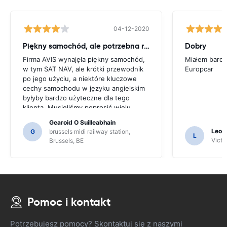
04-12-2020
Piękny samochód, ale potrzebna rada
Dobry
Firma AVIS wynajęła piękny samochód,
Miałem bardz
w tym SAT NAV, ale krótki przewodnik
Europcar
po jego użyciu, a niektóre kluczowe
cechy samochodu w języku angielskim
byłyby bardzo użyteczne dla tego
klienta. Musieliśmy poprosić wielu
mieszkańców o wskazówki i tylko
Gearoid O Suilleabhain
dlatego, że mogliśmy nie zorientować
Leon
G
brussels midi railway station,
L
się w funkcjach SAT NAV.
Victor
Brussels, BE
Pomoc i kontakt
Potrzebujesz pomocy? Skontaktuj się z naszymi