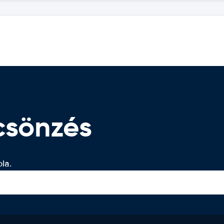
csönzés
la.