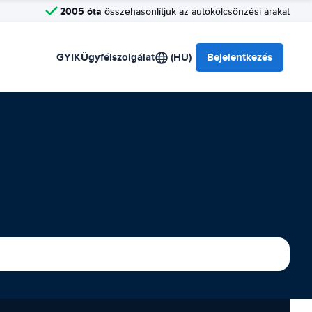
2005 óta
összehasonlítjuk az autókölcsönzési árakat
GYIK
Ügyfélszolgálat
(HU)
Bejelentkezés