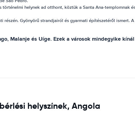
 de São Pedro.
örténelmi helynek ad otthont, köztük a Santa Ana-templomnak és a
i részén. Gyönyörű strandjairól és gyarmati építészetéről ismert.
go, Malanje és Uíge. Ezek a városok mindegyike kínál 
bérlési helyszínek, Angola