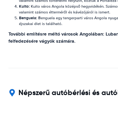
valamint számos történelmi helyszín, köztük a Fortaleza
Kuito:
Kuito város Angola középső hegyvidékén. Számos t
valamint számos étterméről és kávézójáról is ismert.
Benguela:
Benguela egy tengerparti város Angola nyugat
éjszakai élet is található.
További említésre méltó városok Angolában: Luban
felfedezésére vágyók számára.
Népszerű autóbérlési és autó