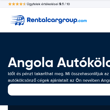
9.1
Ügyfelek értékelései
/ 10
Angola Autóköl
Időt és pénzt takaríthat meg. Mi összehasonlítjuk az
autókölcsönző cégek ajánlatait az Ön nevében Ango