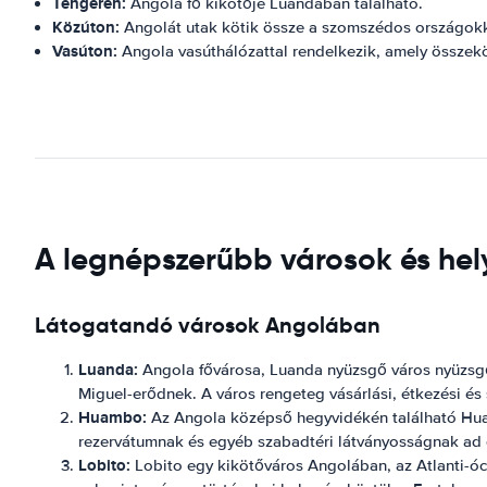
Tengeren:
Angola fő kikötője Luandában található.
Közúton:
Angolát utak kötik össze a szomszédos országokk
Vasúton:
Angola vasúthálózattal rendelkezik, amely összek
A legnépszerűbb városok és hely
Látogatandó városok Angolában
Luanda:
Angola fővárosa, Luanda nyüzsgő város nyüzsgő
Miguel-erődnek. A város rengeteg vásárlási, étkezési és
Huambo:
Az Angola középső hegyvidékén található Huamb
rezervátumnak és egyéb szabadtéri látványosságnak ad o
Lobito:
Lobito egy kikötőváros Angolában, az Atlanti-óce