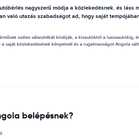
utóbérlés nagyszerű módja a közlekedésnek. és láss m
ban való utazás szabadságot ad, hogy saját tempójában
művek széles választékát kínálják, a kisautóktól a luxusautókig, és
i a saját közlekedésének kényelmét és a rugalmasságot Angola vált
Angola belépésnek?
tó