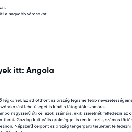
al.
öti a nagyobb városokat.
ek itt: Angola
 légkörrel. Ez ad otthont az ország legismertebb nevezetességei
 szórakozási lehetőséget is kínál a látogatók számára.
o nagyszerű úti cél azok számára, akik szeretnék felfedezni az o
tthont. Gazdag kulturális örökséggel is rendelkezik, számos törté
ánon. Népszerű célpont az ország tengerparti területeit felfedezni