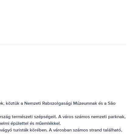
nek, köztük a Nemzeti Rabszolgasági Múzeumnak és a São
rszág természeti szépségeit. A város számos nemzeti parknak,
nelmi épülettel és műemlékkel.
 vágyó turisták körében. A városban számos strand található,