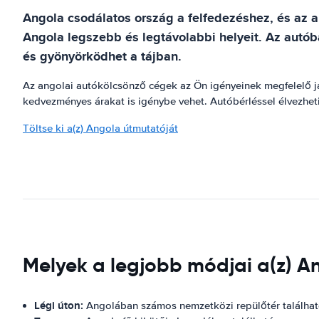
Angola csodálatos ország a felfedezéshez, és az a
Angola legszebb és legtávolabbi helyeit. Az autó
és gyönyörködhet a tájban.
Az angolai autókölcsönző cégek az Ön igényeinek megfelelő jár
kedvezményes árakat is igénybe vehet. Autóbérléssel élvezhet
Töltse ki a(z) Angola útmutatóját
Melyek a legjobb módjai a(z) 
Légi úton:
Angolában számos nemzetközi repülőtér találha