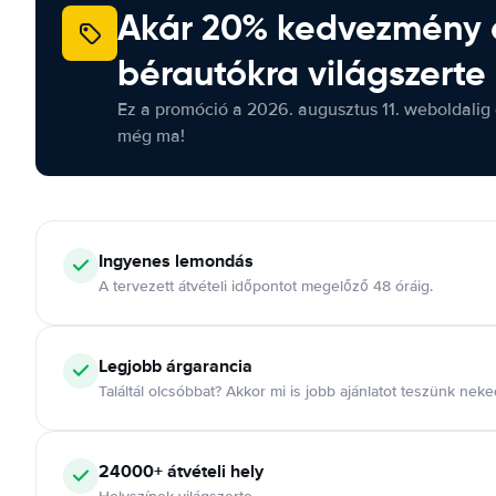
Akár 20% kedvezmény 
bérautókra világszerte
Ez a promóció a 2026. augusztus 11. weboldalig 
még ma!
Ingyenes lemondás
A tervezett átvételi időpontot megelőző 48 óráig.
Legjobb árgarancia
Találtál olcsóbbat? Akkor mi is jobb ajánlatot teszünk neke
24000+ átvételi hely