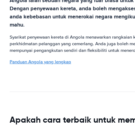
Angola ialah sebuah negara yang luar biasa untuk
Dengan penyewaan kereta, anda boleh mengakses 
anda kebebasan untuk menerokai negara mengikut
mahu.
Syarikat penyewaan kereta di Angola menawarkan rangkaian 
perkhidmatan pelanggan yang cemerlang. Anda juga boleh m
mempunyai pengangkutan sendiri dan fleksibiliti untuk mener
Panduan Angola yang lengkap
Apakah cara terbaik untuk me