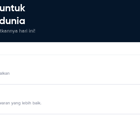
untuk
 dunia
kannya hari ini!
alkan
aran yang lebih baik.