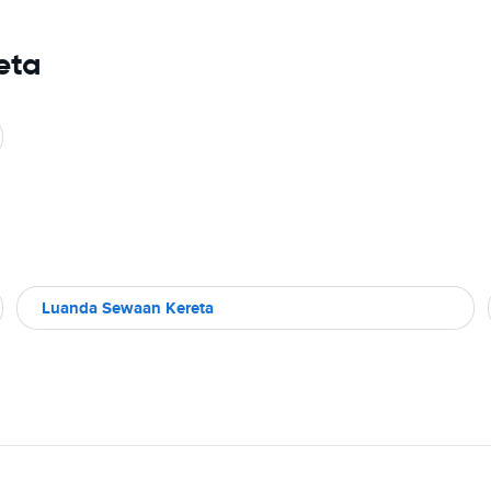
eta
Luanda Sewaan Kereta