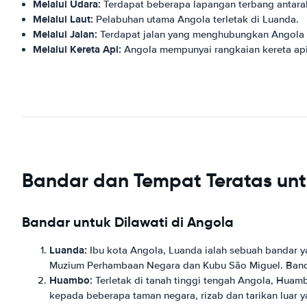
Melalui Udara:
Terdapat beberapa lapangan terbang antara
Melalui Laut:
Pelabuhan utama Angola terletak di Luanda.
Melalui Jalan:
Terdapat jalan yang menghubungkan Angola k
Melalui Kereta Api:
Angola mempunyai rangkaian kereta ap
Bandar dan Tempat Teratas unt
Bandar untuk Dilawati di Angola
Luanda:
Ibu kota Angola, Luanda ialah sebuah bandar y
Muzium Perhambaan Negara dan Kubu São Miguel. Bandar
Huambo:
Terletak di tanah tinggi tengah Angola, Huam
kepada beberapa taman negara, rizab dan tarikan luar