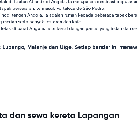
tak di Lautan Atlantik di Angola. Ia merupakan destinasi popular
tapak bersejarah, termasuk Fortaleza de São Pedro.
 tinggi tengah Angola. Ia adalah rumah kepada beberapa tapak ber
g meriah serta banyak restoran dan kafe.
letak di barat Angola. Ia terkenal dengan pantai yang indah dan s
k Lubango, Malanje dan Uíge. Setiap bandar ini menaw
ta dan sewa kereta Lapangan