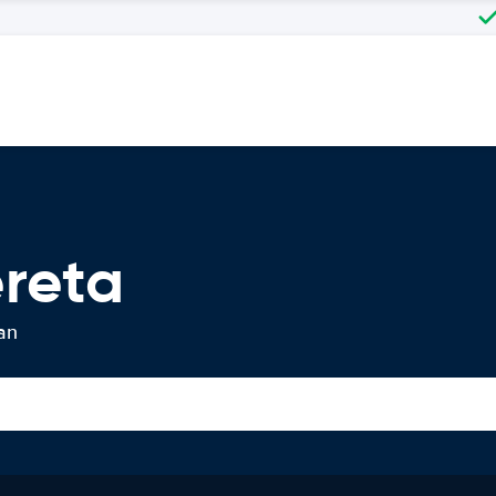
reta
an