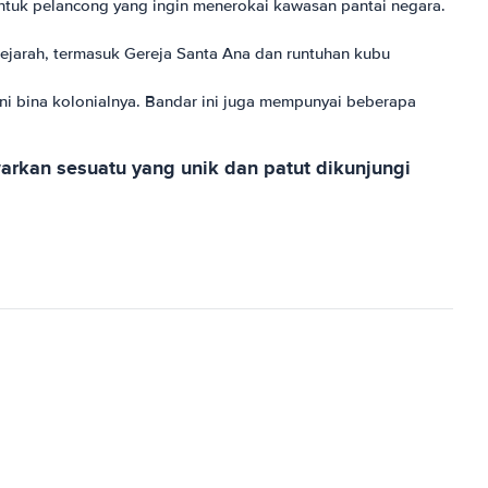
 untuk pelancong yang ingin menerokai kawasan pantai negara.
sejarah, termasuk Gereja Santa Ana dan runtuhan kubu
eni bina kolonialnya. Bandar ini juga mempunyai beberapa
arkan sesuatu yang unik dan patut dikunjungi