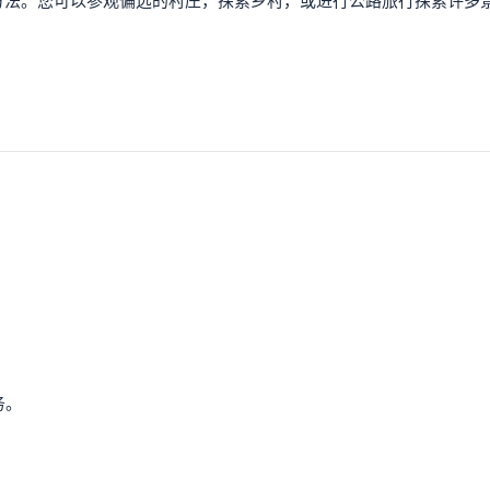
方法。您可以参观偏远的村庄，探索乡村，或进行公路旅行探索许多
务。