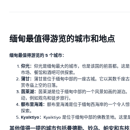
缅甸最值得游览的城市和地点
缅甸最值得游览的 5 个城市：
仰光：
仰光是缅甸最大的城市，也是该国的前首都。这是
市场、餐馆和酒吧可供探索。
蒲甘：
蒲甘是位于缅甸中部的一座古城。它以其数千座古老
赏寺庙上空的日落。
茵莱湖：
茵莱湖是位于缅甸中部的一个风景如画的湖泊。
动，例如观鸟和徒步旅行。
额布里海滩：
额布里海滩是位于缅甸西海岸的一个令人惊
探索。
Kyaiktiyo：
Kyaiktiyo 是位于缅甸中部的佛教圣
其他值得一提的城市包括曼德勒、妙乌、帕安和东枝