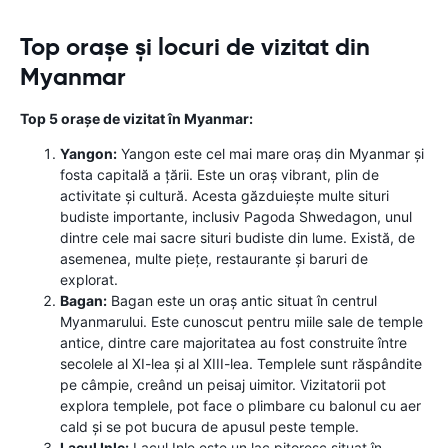
Top orașe și locuri de vizitat din
Myanmar
Top 5 orașe de vizitat în Myanmar:
Yangon:
Yangon este cel mai mare oraș din Myanmar și
fosta capitală a țării. Este un oraș vibrant, plin de
activitate și cultură. Acesta găzduiește multe situri
budiste importante, inclusiv Pagoda Shwedagon, unul
dintre cele mai sacre situri budiste din lume. Există, de
asemenea, multe piețe, restaurante și baruri de
explorat.
Bagan:
Bagan este un oraș antic situat în centrul
Myanmarului. Este cunoscut pentru miile sale de temple
antice, dintre care majoritatea au fost construite între
secolele al XI-lea și al XIII-lea. Templele sunt răspândite
pe câmpie, creând un peisaj uimitor. Vizitatorii pot
explora templele, pot face o plimbare cu balonul cu aer
cald și se pot bucura de apusul peste temple.
Lacul Inle:
Lacul Inle este un lac pitoresc situat în