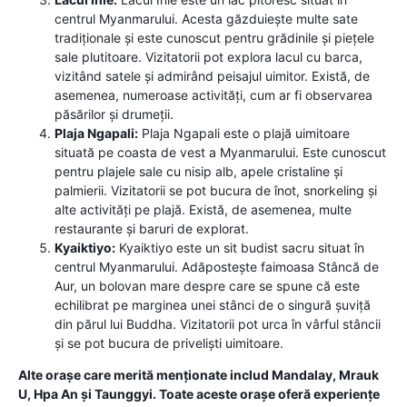
centrul Myanmarului. Acesta găzduiește multe sate
tradiționale și este cunoscut pentru grădinile și piețele
sale plutitoare. Vizitatorii pot explora lacul cu barca,
vizitând satele și admirând peisajul uimitor. Există, de
asemenea, numeroase activități, cum ar fi observarea
păsărilor și drumeții.
Plaja Ngapali:
Plaja Ngapali este o plajă uimitoare
situată pe coasta de vest a Myanmarului. Este cunoscut
pentru plajele sale cu nisip alb, apele cristaline și
palmierii. Vizitatorii se pot bucura de înot, snorkeling și
alte activități pe plajă. Există, de asemenea, multe
restaurante și baruri de explorat.
Kyaiktiyo:
Kyaiktiyo este un sit budist sacru situat în
centrul Myanmarului. Adăpostește faimoasa Stâncă de
Aur, un bolovan mare despre care se spune că este
echilibrat pe marginea unei stânci de o singură șuviță
din părul lui Buddha. Vizitatorii pot urca în vârful stâncii
și se pot bucura de priveliști uimitoare.
Alte orașe care merită menționate includ Mandalay, Mrauk
U, Hpa An și Taunggyi. Toate aceste orașe oferă experiențe