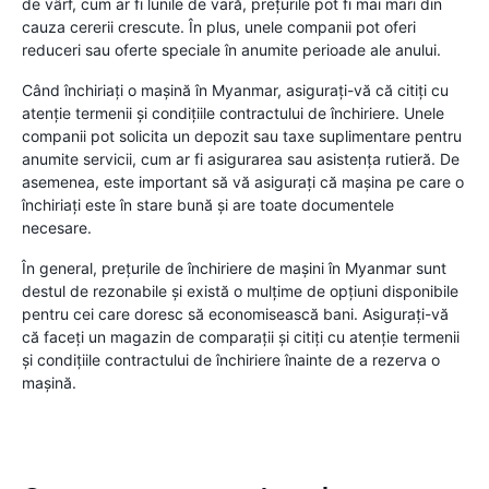
de vârf, cum ar fi lunile de vară, prețurile pot fi mai mari din
cauza cererii crescute. În plus, unele companii pot oferi
reduceri sau oferte speciale în anumite perioade ale anului.
Când închiriați o mașină în Myanmar, asigurați-vă că citiți cu
atenție termenii și condițiile contractului de închiriere. Unele
companii pot solicita un depozit sau taxe suplimentare pentru
anumite servicii, cum ar fi asigurarea sau asistența rutieră. De
asemenea, este important să vă asigurați că mașina pe care o
închiriați este în stare bună și are toate documentele
necesare.
În general, prețurile de închiriere de mașini în Myanmar sunt
destul de rezonabile și există o mulțime de opțiuni disponibile
pentru cei care doresc să economisească bani. Asigurați-vă
că faceți un magazin de comparații și citiți cu atenție termenii
și condițiile contractului de închiriere înainte de a rezerva o
mașină.