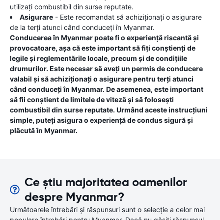
utilizați combustibil din surse reputate.
Asigurare
- Este recomandat să achiziționați o asigurare
de la terți atunci când conduceți în Myanmar.
Conducerea în Myanmar poate fi o experiență riscantă și
provocatoare, așa că este important să fiți conștienți de
legile și reglementările locale, precum și de condițiile
drumurilor. Este necesar să aveți un permis de conducere
valabil și să achiziționați o asigurare pentru terți atunci
când conduceți în Myanmar. De asemenea, este important
să fii conștient de limitele de viteză și să folosești
combustibil din surse reputate. Urmând aceste instrucțiuni
simple, puteți asigura o experiență de condus sigură și
plăcută în Myanmar.
Ce știu majoritatea oamenilor
despre Myanmar?
Următoarele întrebări și răspunsuri sunt o selecție a celor mai
populare întrebări pentru Myanmar. Dacă nu găsiți răspunsul