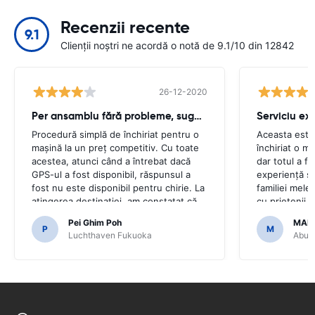
Recenzii recente
9.1
Clienții noștri ne acordă o notă de 9.1/10 din 12842
26-12-2020
Per ansamblu fără probleme, sughiț minor
Serviciu ex
Procedură simplă de închiriat pentru o
Aceasta este
mașină la un preț competitiv. Cu toate
închiriat o m
acestea, atunci când a întrebat dacă
dar totul a f
GPS-ul a fost disponibil, răspunsul a
experiență ș
fost nu este disponibil pentru chirie. La
familiei mele 
atingerea destinației, am constatat că
cu prietenii 
mașina a venit cu GPS.Ar fi fost
mulțumim că a
Pei Ghim Poh
MAI
groaznic dacă am fi decis să cumpărăm
ușoară.
P
M
Luchthaven Fukuoka
Abu D
un GPS așa cum era necesar pentru a
naviga pe drumurile japoneze.