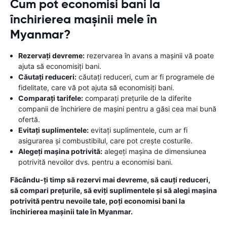
Cum pot economisi bani la
închirierea mașinii mele în
Myanmar?
Rezervați devreme:
rezervarea în avans a mașinii vă poate
ajuta să economisiți bani.
Căutați reduceri:
căutați reduceri, cum ar fi programele de
fidelitate, care vă pot ajuta să economisiți bani.
Comparați tarifele:
comparați prețurile de la diferite
companii de închiriere de mașini pentru a găsi cea mai bună
ofertă.
Evitați suplimentele:
evitați suplimentele, cum ar fi
asigurarea și combustibilul, care pot crește costurile.
Alegeți mașina potrivită:
alegeți mașina de dimensiunea
potrivită nevoilor dvs. pentru a economisi bani.
Făcându-ți timp să rezervi mai devreme, să cauți reduceri,
să compari prețurile, să eviți suplimentele și să alegi mașina
potrivită pentru nevoile tale, poți economisi bani la
închirierea mașinii tale în Myanmar.