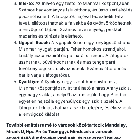
Inle-tó:
Az Inle-tó egy festői tó Mianmar központjában.
Számos hagyományos falu otthona, és úszó kertjeiről és
piacairól ismert. A látogatók hajóval fedezhetik fel a
tavat, ellátogathatnak a falvakba és gyönyörködhetnek
a lenyűgöző tájban. Számos tevékenység, például
madárles és túrázás is elérhető.
Ngapali Beach:
A Ngapali Beach egy lenyűgöző strand
Mianmar nyugati partján. Fehér homokos strandjairól,
kristálytiszta vizeiről és pálmafáiról ismert. A látogatók
úszhatnak, búvárkodhatnak és más tengerparti
tevékenységeket is élvezhetnek. Számos étterem és
bár is várja a látogatókat.
Kyaiktiyo:
A Kyaiktiyo egy szent buddhista hely,
Mianmar központjában. Itt található a híres Aranyszikla,
egy nagy szikla, amelyről azt mondják, hogy Buddha
egyetlen hajszála egyensúlyoz egy szikla szélén. A
látogatók felmászhatnak a szikla tetejére, és élvezhetik
a lenyűgöző kilátást.
További említésre méltó városok közé tartozik Mandalay,
Mrauk U, Hpa An és Taunggyi. Mindezek a városok
egyedülálló élményeket kínálnak, és nagyszerű helyek