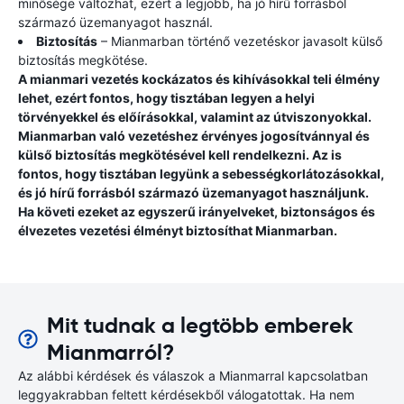
minősége változhat, ezért a legjobb, ha jó hírű forrásból
származó üzemanyagot használ.
Biztosítás
– Mianmarban történő vezetéskor javasolt külső
biztosítás megkötése.
A mianmari vezetés kockázatos és kihívásokkal teli élmény
lehet, ezért fontos, hogy tisztában legyen a helyi
törvényekkel és előírásokkal, valamint az útviszonyokkal.
Mianmarban való vezetéshez érvényes jogosítvánnyal és
külső biztosítás megkötésével kell rendelkezni. Az is
fontos, hogy tisztában legyünk a sebességkorlátozásokkal,
és jó hírű forrásból származó üzemanyagot használjunk.
Ha követi ezeket az egyszerű irányelveket, biztonságos és
élvezetes vezetési élményt biztosíthat Mianmarban.
Mit tudnak a legtöbb emberek
Mianmarról?
Az alábbi kérdések és válaszok a Mianmarral kapcsolatban
leggyakrabban feltett kérdésekből válogatottak. Ha nem