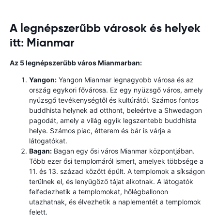
A legnépszerűbb városok és helyek
itt: Mianmar
Az 5 legnépszerűbb város Mianmarban:
Yangon:
Yangon Mianmar legnagyobb városa és az
ország egykori fővárosa. Ez egy nyüzsgő város, amely
nyüzsgő tevékenységtől és kultúrától. Számos fontos
buddhista helynek ad otthont, beleértve a Shwedagon
pagodát, amely a világ egyik legszentebb buddhista
helye. Számos piac, étterem és bár is várja a
látogatókat.
Bagan:
Bagan egy ősi város Mianmar központjában.
Több ezer ősi templomáról ismert, amelyek többsége a
11. és 13. század között épült. A templomok a síkságon
terülnek el, és lenyűgöző tájat alkotnak. A látogatók
felfedezhetik a templomokat, hőlégballonon
utazhatnak, és élvezhetik a naplementét a templomok
felett.