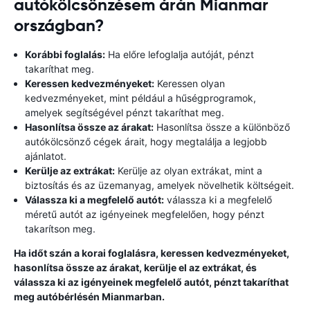
autókölcsönzésem árán Mianmar
országban?
Korábbi foglalás:
Ha előre lefoglalja autóját, pénzt
takaríthat meg.
Keressen kedvezményeket:
Keressen olyan
kedvezményeket, mint például a hűségprogramok,
amelyek segítségével pénzt takaríthat meg.
Hasonlítsa össze az árakat:
Hasonlítsa össze a különböző
autókölcsönző cégek árait, hogy megtalálja a legjobb
ajánlatot.
Kerülje az extrákat:
Kerülje az olyan extrákat, mint a
biztosítás és az üzemanyag, amelyek növelhetik költségeit.
Válassza ki a megfelelő autót:
válassza ki a megfelelő
méretű autót az igényeinek megfelelően, hogy pénzt
takarítson meg.
Ha időt szán a korai foglalásra, keressen kedvezményeket,
hasonlítsa össze az árakat, kerülje el az extrákat, és
válassza ki az igényeinek megfelelő autót, pénzt takaríthat
meg autóbérlésén Mianmarban.