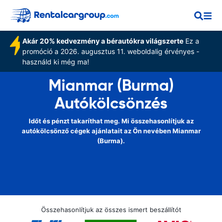
Akár 20% kedvezmény a bérautókra világszerte
Ez a
promóció a 2026. augusztus 11. weboldalig érvényes -
használd ki még ma!
Mianmar (Burma)
Autókölcsönzés
Időt és pénzt takaríthat meg. Mi összehasonlítjuk az
autókölcsönző cégek ajánlatait az Ön nevében Mianmar
(Burma).
Összehasonlítjuk az összes ismert beszállítót