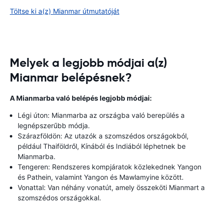
Töltse ki a(z) Mianmar útmutatóját
Melyek a legjobb módjai a(z)
Mianmar belépésnek?
A Mianmarba való belépés legjobb módjai:
Légi úton: Mianmarba az országba való berepülés a
legnépszerűbb módja.
Szárazföldön: Az utazók a szomszédos országokból,
például Thaiföldről, Kínából és Indiából léphetnek be
Mianmarba.
Tengeren: Rendszeres kompjáratok közlekednek Yangon
és Pathein, valamint Yangon és Mawlamyine között.
Vonattal: Van néhány vonatút, amely összeköti Mianmart a
szomszédos országokkal.