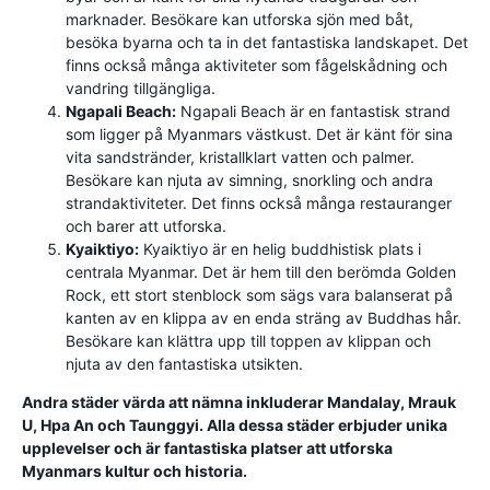
marknader. Besökare kan utforska sjön med båt,
besöka byarna och ta in det fantastiska landskapet. Det
finns också många aktiviteter som fågelskådning och
vandring tillgängliga.
Ngapali Beach:
Ngapali Beach är en fantastisk strand
som ligger på Myanmars västkust. Det är känt för sina
vita sandstränder, kristallklart vatten och palmer.
Besökare kan njuta av simning, snorkling och andra
strandaktiviteter. Det finns också många restauranger
och barer att utforska.
Kyaiktiyo:
Kyaiktiyo är en helig buddhistisk plats i
centrala Myanmar. Det är hem till den berömda Golden
Rock, ett stort stenblock som sägs vara balanserat på
kanten av en klippa av en enda sträng av Buddhas hår.
Besökare kan klättra upp till toppen av klippan och
njuta av den fantastiska utsikten.
Andra städer värda att nämna inkluderar Mandalay, Mrauk
U, Hpa An och Taunggyi. Alla dessa städer erbjuder unika
upplevelser och är fantastiska platser att utforska
Myanmars kultur och historia.