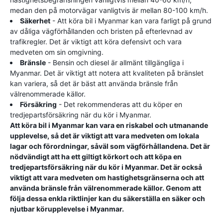
medan den på motorvägar vanligtvis är mellan 80-100 km/h.
Säkerhet
- Att köra bil i Myanmar kan vara farligt på grund
av dåliga vägförhållanden och bristen på efterlevnad av
trafikregler. Det är viktigt att köra defensivt och vara
medveten om sin omgivning.
Bränsle
- Bensin och diesel är allmänt tillgängliga i
Myanmar. Det är viktigt att notera att kvaliteten på bränslet
kan variera, så det är bäst att använda bränsle från
välrenommerade källor.
Försäkring
- Det rekommenderas att du köper en
tredjepartsförsäkring när du kör i Myanmar.
Att köra bil i Myanmar kan vara en riskabel och utmanande
upplevelse, så det är viktigt att vara medveten om lokala
lagar och förordningar, såväl som vägförhållandena. Det är
nödvändigt att ha ett giltigt körkort och att köpa en
tredjepartsförsäkring när du kör i Myanmar. Det är också
viktigt att vara medveten om hastighetsgränserna och att
använda bränsle från välrenommerade källor. Genom att
följa dessa enkla riktlinjer kan du säkerställa en säker och
njutbar körupplevelse i Myanmar.