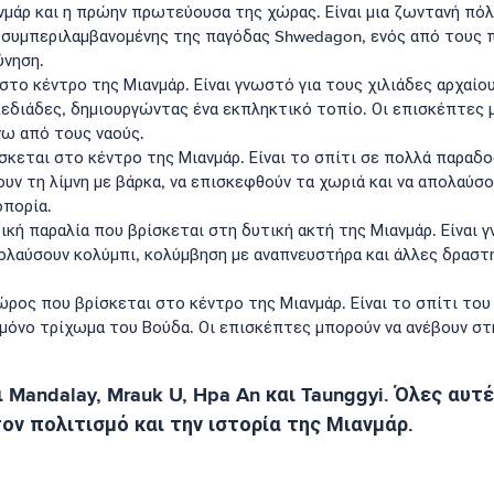
ανμάρ και η πρώην πρωτεύουσα της χώρας. Είναι μια ζωντανή πόλ
συμπεριλαμβανομένης της παγόδας Shwedagon, ενός από τους π
ύνηση.
 στο κέντρο της Μιανμάρ. Είναι γνωστό για τους χιλιάδες αρχαί
 πεδιάδες, δημιουργώντας ένα εκπληκτικό τοπίο. Οι επισκέπτες 
νω από τους ναούς.
βρίσκεται στο κέντρο της Μιανμάρ. Είναι το σπίτι σε πολλά παρα
ουν τη λίμνη με βάρκα, να επισκεφθούν τα χωριά και να απολαύ
πορία.
ική παραλία που βρίσκεται στη δυτική ακτή της Μιανμάρ. Είναι γ
πολαύσουν κολύμπι, κολύμβηση με αναπνευστήρα και άλλες δρασ
χώρος που βρίσκεται στο κέντρο της Μιανμάρ. Είναι το σπίτι το
α μόνο τρίχωμα του Βούδα. Οι επισκέπτες μπορούν να ανέβουν σ
ι Mandalay, Mrauk U, Hpa An και Taunggyi. Όλες αυ
τον πολιτισμό και την ιστορία της Μιανμάρ.