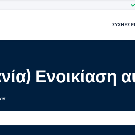
ΣΥΧΝΈΣ Ε
νία) Ενοικίαση α
ων