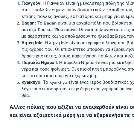
Γιανγκόν:
Η Γιανγκόν είναι η μεγαλύτερη πόλη της Μι
σπίτι πολλών σημαντικών βουδιστικών τοποθεσιών, 
επίσης πολλές αγορές, εστιατόρια και μπαρ για εξερε
Bagan:
Το Bagan είναι μια αρχαία πόλη που βρίσκεται
μεταξύ 11ου και 13ου αιώνα. Οι ναοί απλώνονται στις
με αερόστατο και να απολαύσουν το ηλιοβασίλεμα πά
Λίμνη Inle:
Η λίμνη Inle είναι μια γραφική λίμνη που 
τις αγορές του. Οι επισκέπτες μπορούν να εξερευνήσ
δραστηριότητες, όπως παρατήρηση πουλιών και πεζο
Παραλία Ngapali:
Η παραλία Ngapali είναι μια εκπληκτ
νερά και τους φοίνικες. Οι επισκέπτες μπορούν να α
εστιατόρια και μπαρ για εξερεύνηση.
Kyaiktiyo:
Το Kyaiktiyo είναι ένας ιερός βουδιστικός 
λέγεται ότι ισορροπεί στην άκρη ενός γκρεμού με έν
θέα.
Άλλες πόλεις που αξίζει να αναφερθούν είναι ο
και είναι εξαιρετικά μέρη για να εξερευνήσετε 