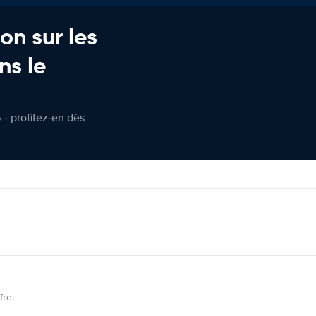
on sur les
ns le
 - profitez-en dès
fre.