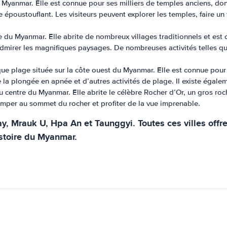
Myanmar. Elle est connue pour ses milliers de temples anciens, dont la
 époustouflant. Les visiteurs peuvent explorer les temples, faire un 
re du Myanmar. Elle abrite de nombreux villages traditionnels et est 
et admirer les magnifiques paysages. De nombreuses activités telles 
e plage située sur la côte ouest du Myanmar. Elle est connue pour s
de la plongée en apnée et d’autres activités de plage. Il existe égal
u centre du Myanmar. Elle abrite le célèbre Rocher d’Or, un gros roch
mper au sommet du rocher et profiter de la vue imprenable.
y, Mrauk U, Hpa An et Taunggyi. Toutes ces villes offr
histoire du Myanmar.