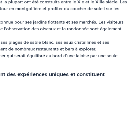
 plupart ont été construits entre le XIe et le XIIIe siècle. Les
tour en montgolfière et profiter du coucher de soleil sur les
connue pour ses jardins flottants et ses marchés. Les visiteurs
que l'observation des oiseaux et la randonnée sont également
es plages de sable blanc, ses eaux cristallines et ses
ement de nombreux restaurants et bars à explorer.
er qui serait équilibré au bord d’une falaise par une seule
ent des expériences uniques et constituent