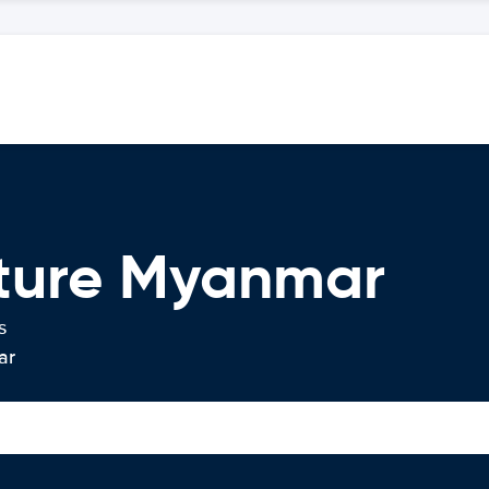
iture Myanmar
s
ar