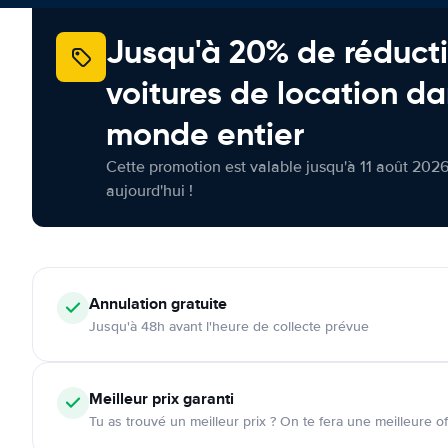
Jusqu'à 20% de réducti
voitures de location da
monde entier
Cette promotion est valable jusqu'à 11 août 2026
aujourd'hui !
Annulation
gratuite
Jusqu'à 48h avant l'heure de collecte prévue
Meilleur prix garanti
Tu as trouvé un meilleur prix ? On te fera une meilleure of