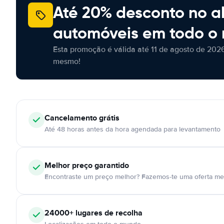
Até 20% desconto no a
automóveis em todo o
Esta promoção é válida até 11 de agosto de 2026
mesmo!
Cancelamento
grátis
Até 48 horas antes da hora agendada para levantamento
Melhor preço garantido
Encontraste um preço melhor? Fazemos-te uma oferta mel
24000+
lugares de recolha