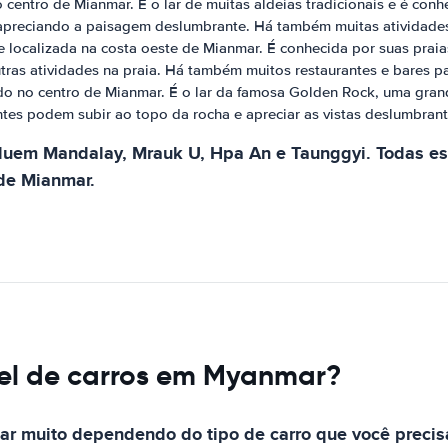
centro de Mianmar. É o lar de muitas aldeias tradicionais e é conhe
e apreciando a paisagem deslumbrante. Há também muitas atividade
localizada na costa oeste de Mianmar. É conhecida por suas praias 
ras atividades na praia. Há também muitos restaurantes e bares pa
ado no centro de Mianmar. É o lar da famosa Golden Rock, uma grand
ntes podem subir ao topo da rocha e apreciar as vistas deslumbrant
uem Mandalay, Mrauk U, Hpa An e Taunggyi. Todas ess
 de Mianmar.
el de carros em Myanmar?
ar muito dependendo do tipo de carro que você precis