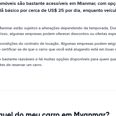
utomóveis são bastante acessíveis em Mianmar, com op
ã básico por cerca de US$ 25 por dia, enquanto veíc
Mianmar estão sujeitos a alterações dependendo da temporada. Dur
isso, algumas empresas podem oferecer descontos ou ofertas espe
 condições do contrato de locação. Algumas empresas podem exigir
 certificar-se de que o carro que você está alugando está em boas
bastante razoáveis ​​e há muitas opções disponíveis para quem que
es de reservar um carro.
guel do meu carro em Myanmar?