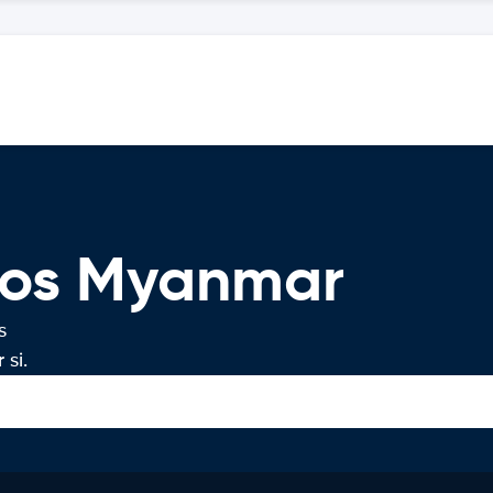
ros Myanmar
s
si.