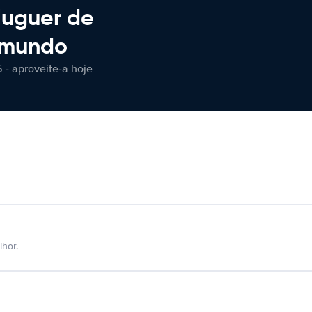
luguer de
 mundo
 - aproveite-a hoje
hor.