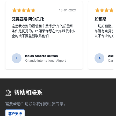
18-01-2021
艾赛亚斯·阿尔贝托
如预期
这是我收到的最低租车费率;汽车的质量和
一切如预期。没
条件是优秀的。rn如果你想在汽车租赁中安
车辆有点复杂
全的钱不要重新联系他们
以不专业的方
Isaias Alberto Beltran
Alex
I
A
Orlando International Airport
Cancu
帮助和联系
需要帮助？请联系我们的租赁专家。
客户支持