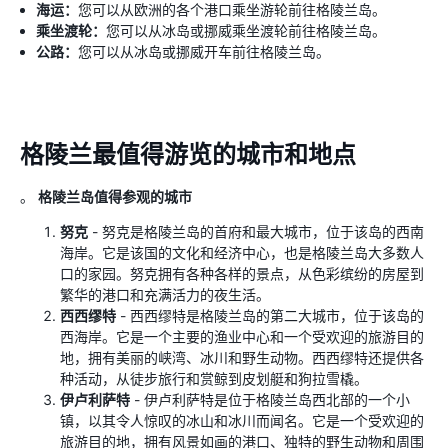
海运：
您可以从欧洲的各个港口乘坐游轮前往格陵兰岛。
乘坐渡轮：
您可以从冰岛或挪威乘坐渡轮前往格陵兰岛。
公路：
您可以从冰岛或挪威开车前往格陵兰岛。
格陵兰最值得游览的城市和地点
。
格陵兰岛值得参观的城市
努克
- 努克是格陵兰岛的首府和最大城市，位于该岛的西南
海岸。它是该国的文化和经济中心，也是格陵兰岛大多数人
口的家园。努克拥有各种各样的景点，从色彩缤纷的房屋到
繁华的港口和充满活力的夜生活。
西西缪特
- 西西缪特是格陵兰岛的第二大城市，位于该岛的
西海岸。它是一个主要的渔业中心和一个受欢迎的旅游目的
地，拥有美丽的峡湾、冰川和野生动物。西西缪特还提供各
种活动，从徒步旅行和赏鲸到皮划艇和狗拉雪橇。
伊卢利萨特
- 伊卢利萨特是位于格陵兰岛西北部的一个小
镇，以其令人惊叹的冰山和冰川而闻名。它是一个受欢迎的
旅游目的地，拥有风景如画的港口、独特的野生动物和周围