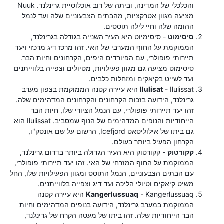
והכלכלי של המדינה, וביתה של רוב אוכלוסיית גרינלנד. Nuuk
מציעה מגוון אטרקציות, מהבתים הצבעוניים שלה ועד לנמל
ההומה שלה וחיי לילה תוססים.
סיסימוט
- סיסימיוט היא העיר השנייה בגודלה בגרינלנד,
הממוקמת על החוף המערבי של האי. זהו מרכז דיג מרכזי ויעד
תיירותי פופולרי, עם הפיורדים היפים, הקרחונים וחיות הבר.
סיסימוט מציעה גם מגוון פעילויות, מטיולים וצפייה בלווייתנים
ועד לשייט בקיאקים ומזחלות כלבים.
Ilulisat
- Ilulissat היא עיירה קטנה הממוקמת בצפון מערב
גרינלנד, הידועה בזכות הקרחונים והקרחונים המדהימים שלה.
זהו יעד תיירותי פופולרי, עם הנמל הציורי שלו, חיות הבר
הייחודיות והנופים המדהימים של הנוף שמסביב. Ilulissat הוא
גם ביתו של אילוליסאט Icefjord, הרשום על שם אונסק"ו,
הקרחון הפעיל ביותר בעולם.
קקורטוק
- קקורטוק היא העיר הגדולה ביותר בדרום גרינלנד,
הממוקמת על החוף המזרחי של האי. זהו יעד תיירותי פופולרי,
עם הבתים הצבעוניים, הנמל התוסס ומגוון הפעילויות שלו, החל
משיט קיאקים וטיולי הליכה ועד דיג וצפייה בלווייתנים.
Kangerlussuaq
- Kangerlussuaq היא עיירה קטנה
הממוקמת במערב גרינלנד, הידועה בנופים המדהימים וחיות
הבר הייחודיות שלה. זהו ביתו של מעטה הקרח של גרינלנד,