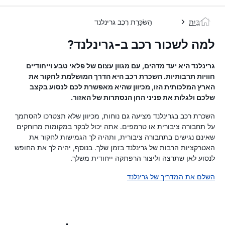
בַּיִת
הַשׂכָּרַת רֶכֶב גרינלנד
למה לשכור רכב ב-גרינלנד?
גרינלנד היא יעד מדהים, עם מגוון עצום של פלאי טבע וייחודיים
חוויות תרבותיות. השכרת רכב היא הדרך המושלמת לחקור את
הארץ המלכותית הזו, מכיוון שהיא מאפשרת לכם לנסוע בקצב
שלכם ולגלות את פניני החן הנסתרות של האזור.
השכרת רכב בגרינלנד מציעה גם נוחות, מכיוון שלא תצטרכו להסתמך
על תחבורה ציבורית או טרמפים. אתה יכול לבקר במקומות מרוחקים
שאינם נגישים בתחבורה ציבורית, ותהיה לך הגמישות לחקור את
האטרקציות הרבות של גרינלנד בזמן שלך. בנוסף, יהיה לך את החופש
לנסוע לאן שתרצה וליצור הרפתקה ייחודית משלך.
השלם את המדריך של גרינלנד