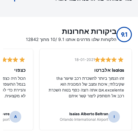
ביקורות אחרונות
9.1
הלקוחות שלנו מדרגים אותנו 9.1 /10 מתוך 12842
18-01-2021
Isaias אלברטו
כצפוי
זהו הנמוך ביותר להשכרת רכב שיעור tha
הכול היה כצפוי
שקיבלתי; איכות ומצב של המכונית הוא
בנמל התעופה ש
excelente.אם אתה רוצה כסף בטוח השכרת
והניירת כדי לס
רכב אל תסתפק ליצור קשר איתם
לא מקצועית.
ebvre
Isaias Alberto Beltran
A
I
irport
Orlando International Airport