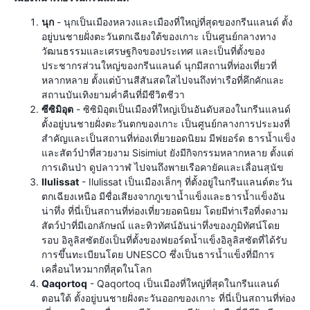
นุก
- นุกเป็นเมืองหลวงและเมืองที่ใหญ่ที่สุดของกรีนแลนด์ ตั้ง
อยู่บนชายฝั่งตะวันตกเฉียงใต้ของเกาะ เป็นศูนย์กลางทาง
วัฒนธรรมและเศรษฐกิจของประเทศ และเป็นที่ตั้งของ
ประชากรส่วนใหญ่ของกรีนแลนด์ นุกมีสถานที่ท่องเที่ยวที่
หลากหลาย ตั้งแต่บ้านสีสันสดใสไปจนถึงท่าเรือที่คึกคักและ
สถานบันเทิงยามค่ำคืนที่มีชีวิตชีวา
ซีซิมิอุต
- ซิซิมิอุตเป็นเมืองที่ใหญ่เป็นอันดับสองในกรีนแลนด์
ตั้งอยู่บนชายฝั่งตะวันตกของเกาะ เป็นศูนย์กลางการประมงที่
สำคัญและเป็นสถานที่ท่องเที่ยวยอดนิยม มีฟยอร์ด ธารน้ำแข็ง
และสัตว์ป่าที่สวยงาม Sisimiut ยังมีกิจกรรมหลากหลาย ตั้งแต่
การเดินป่า ดูปลาวาฬ ไปจนถึงพายเรือคายัคและเลื่อนสุนัข
Ilulissat
- Ilulissat เป็นเมืองเล็กๆ ที่ตั้งอยู่ในกรีนแลนด์ตะวัน
ตกเฉียงเหนือ มีชื่อเสียงจากภูเขาน้ำแข็งและธารน้ำแข็งอัน
น่าทึ่ง ที่นี่เป็นสถานที่ท่องเที่ยวยอดนิยม โดยมีท่าเรือที่งดงาม
สัตว์ป่าที่มีเอกลักษณ์ และทิวทัศน์อันน่าทึ่งของภูมิทัศน์โดย
รอบ อิลูลิสซัตยังเป็นที่ตั้งของฟยอร์ดน้ำแข็งอิลูลิสซัตที่ได้รับ
การขึ้นทะเบียนโดย UNESCO ซึ่งเป็นธารน้ำแข็งที่มีการ
เคลื่อนไหวมากที่สุดในโลก
Qaqortoq
- Qaqortoq เป็นเมืองที่ใหญ่ที่สุดในกรีนแลนด์
ตอนใต้ ตั้งอยู่บนชายฝั่งตะวันออกของเกาะ ที่นี่เป็นสถานที่ท่อง