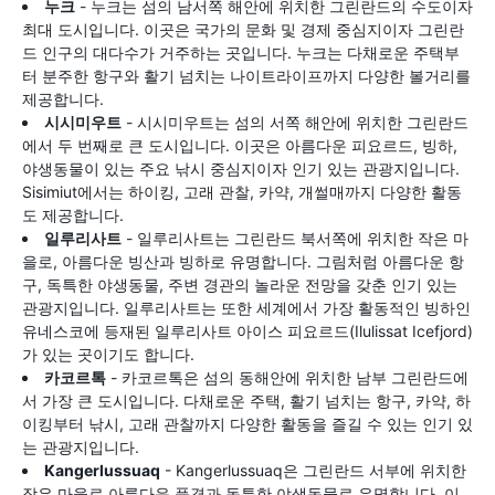
누크
- 누크는 섬의 남서쪽 해안에 위치한 그린란드의 수도이자
최대 도시입니다. 이곳은 국가의 문화 및 경제 중심지이자 그린란
드 인구의 대다수가 거주하는 곳입니다. 누크는 다채로운 주택부
터 분주한 항구와 활기 넘치는 나이트라이프까지 다양한 볼거리를
제공합니다.
시시미우트
- 시시미우트는 섬의 서쪽 해안에 위치한 그린란드
에서 두 번째로 큰 도시입니다. 이곳은 아름다운 피요르드, 빙하,
야생동물이 있는 주요 낚시 중심지이자 인기 있는 관광지입니다.
Sisimiut에서는 하이킹, 고래 관찰, 카약, 개썰매까지 다양한 활동
도 제공합니다.
일루리사트
- 일루리사트는 그린란드 북서쪽에 위치한 작은 마
을로, 아름다운 빙산과 빙하로 유명합니다. 그림처럼 아름다운 항
구, 독특한 야생동물, 주변 경관의 놀라운 전망을 갖춘 인기 있는
관광지입니다. 일루리사트는 또한 세계에서 가장 활동적인 빙하인
유네스코에 등재된 일루리사트 아이스 피요르드(Ilulissat Icefjord)
가 있는 곳이기도 합니다.
카코르톡
- 카코르톡은 섬의 동해안에 위치한 남부 그린란드에
서 가장 큰 도시입니다. 다채로운 주택, 활기 넘치는 항구, 카약, 하
이킹부터 낚시, 고래 관찰까지 다양한 활동을 즐길 수 있는 인기 있
는 관광지입니다.
Kangerlussuaq
- Kangerlussuaq은 그린란드 서부에 위치한
작은 마을로 아름다운 풍경과 독특한 야생동물로 유명합니다. 이