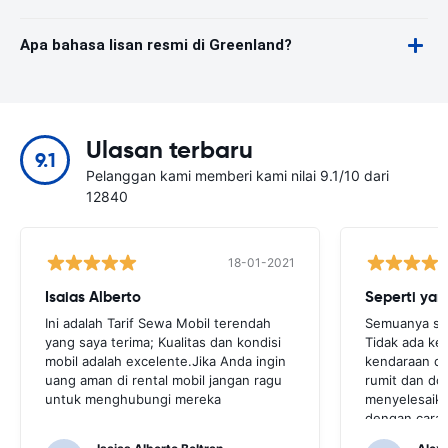
Apa bahasa lisan resmi di Greenland?
Ulasan terbaru
9.1
Pelanggan kami memberi kami nilai 9.1/10 dari
12840
18-01-2021
Isaias Alberto
Seperti yan
Ini adalah Tarif Sewa Mobil terendah
Semuanya sep
yang saya terima; Kualitas dan kondisi
Tidak ada ke
mobil adalah excelente.Jika Anda ingin
kendaraan di
uang aman di rental mobil jangan ragu
rumit dan d
untuk menghubungi mereka
menyelesaika
dengan cara y