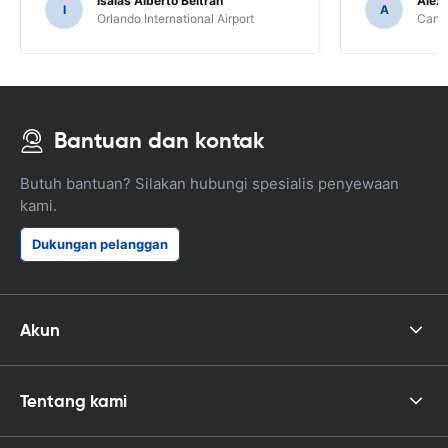
Isaias Alberto Beltran
Alex
I
A
Orlando International Airport
Cancu
Bantuan dan kontak
Butuh bantuan? Silakan hubungi spesialis penyewaan
kami.
Dukungan pelanggan
Akun
Tentang kami