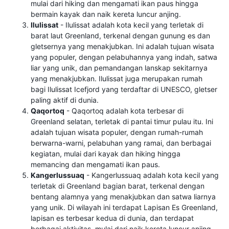
mulai dari hiking dan mengamati ikan paus hingga
bermain kayak dan naik kereta luncur anjing.
Ilulissat
- Ilulissat adalah kota kecil yang terletak di
barat laut Greenland, terkenal dengan gunung es dan
gletsernya yang menakjubkan. Ini adalah tujuan wisata
yang populer, dengan pelabuhannya yang indah, satwa
liar yang unik, dan pemandangan lanskap sekitarnya
yang menakjubkan. Ilulissat juga merupakan rumah
bagi Ilulissat Icefjord yang terdaftar di UNESCO, gletser
paling aktif di dunia.
Qaqortoq
- Qaqortoq adalah kota terbesar di
Greenland selatan, terletak di pantai timur pulau itu. Ini
adalah tujuan wisata populer, dengan rumah-rumah
berwarna-warni, pelabuhan yang ramai, dan berbagai
kegiatan, mulai dari kayak dan hiking hingga
memancing dan mengamati ikan paus.
Kangerlussuaq
- Kangerlussuaq adalah kota kecil yang
terletak di Greenland bagian barat, terkenal dengan
bentang alamnya yang menakjubkan dan satwa liarnya
yang unik. Di wilayah ini terdapat Lapisan Es Greenland,
lapisan es terbesar kedua di dunia, dan terdapat
berbagai aktivitas, mulai dari naik kereta luncur anjing