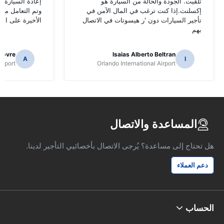
تلقيت. الجودة والحالة من السيارة هو
إعادة السيارة ف
إكسلنت.إذا كنت ترغب في المال الآمن في
وتم التعامل مع 
تأجير السيارات دون 'ر هيسوتات في الاتصال
الأخيرة على الع
بهم
ebvre
Isaias Alberto Beltran
A
I
irport
Orlando International Airport
المساعدة والاتصال
هل تحتاج إلى مساعدة؟ يُرجى الاتصال بأخصائيي التأجير لدينا.
دعم العملاء
الحساب