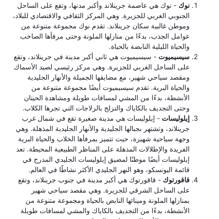
نوك
- نوك هي عاصمة جرينلاند وأكبر مدنها، وتقع على الساحل
الجنوبي الغربي للجزيرة. وهي المركز الثقافي والاقتصادي للبلاد،
وموطن غالبية سكان جرينلاند. تقدم نوك مجموعة متنوعة من
عوامل الجذب، بدءًا من منازلها الملونة وحتى مرفأها الصاخب
والحياة الليلية النابضة بالحياة.
سيسيميوت
- سيسيميوت هي ثاني أكبر مدينة في جرينلاند، وتقع
على الساحل الغربي للجزيرة. وهي مركز رئيسي لصيد الأسماك
ومقصد سياحي شهير، مع مضايقها الجميلة والأنهار الجليدية
والحياة البرية. تقدم سيسيميوت أيضًا مجموعة متنوعة من
الأنشطة، بدءًا من المشي لمسافات طويلة ومشاهدة الحيتان
وحتى التجديف بالكاياك والتزلج بالزلاجات التي تجرها الكلاب.
إيلوليسات
- إيلوليسات هي مدينة صغيرة تقع في شمال غرب
جرينلاند، وتشتهر بجبالها الجليدية والأنهار الجليدية المذهلة. وهي
وجهة سياحية شهيرة، حيث تتميز بمرفأها الخلاب والحياة البرية
الفريدة والإطلالات المذهلة على المناظر الطبيعية المحيطة. تعد
إيلوليسات أيضًا موطنًا لمضيق إيلوليسات الجليدي المدرج في
قائمة اليونسكو، وهو النهر الجليدي الأكثر نشاطًا في العالم.
قاقورتوك
- قاقورتوك ​​هي أكبر مدينة في جنوب جرينلاند، وتقع
على الساحل الشرقي للجزيرة. وهي مقصد سياحي شهير
بمنازلها الملونة ومينائها النابض بالحياة ومجموعة متنوعة من
الأنشطة، بدءًا من التجديف بالكاياك والمشي لمسافات طويلة