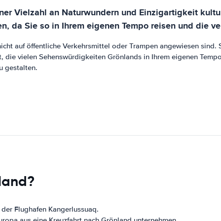
er Vielzahl an Naturwundern und Einzigartigkeit kultur
en, da Sie so in Ihrem eigenen Tempo reisen und die
icht auf öffentliche Verkehrsmittel oder Trampen angewiesen sind. 
tät, die vielen Sehenswürdigkeiten Grönlands in Ihrem eigenen Tempo
u gestalten.
nland?
t der Flughafen Kangerlussuaq.
uropa aus eine Kreuzfahrt nach Grönland unternehmen.