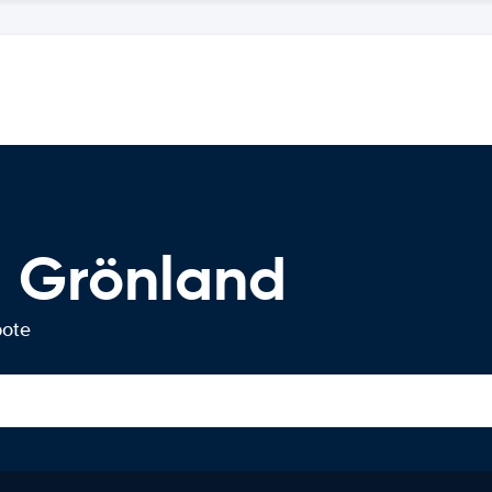
 Grönland
bote