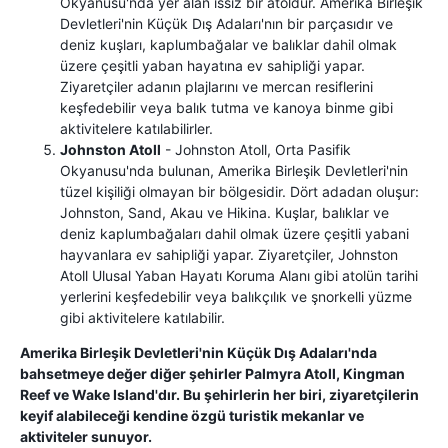
Okyanusu'nda yer alan ıssız bir atoldür. Amerika Birleşik
Devletleri'nin Küçük Dış Adaları'nın bir parçasıdır ve
deniz kuşları, kaplumbağalar ve balıklar dahil olmak
üzere çeşitli yaban hayatına ev sahipliği yapar.
Ziyaretçiler adanın plajlarını ve mercan resiflerini
keşfedebilir veya balık tutma ve kanoya binme gibi
aktivitelere katılabilirler.
Johnston Atoll
- Johnston Atoll, Orta Pasifik
Okyanusu'nda bulunan, Amerika Birleşik Devletleri'nin
tüzel kişiliği olmayan bir bölgesidir. Dört adadan oluşur:
Johnston, Sand, Akau ve Hikina. Kuşlar, balıklar ve
deniz kaplumbağaları dahil olmak üzere çeşitli yabani
hayvanlara ev sahipliği yapar. Ziyaretçiler, Johnston
Atoll Ulusal Yaban Hayatı Koruma Alanı gibi atolün tarihi
yerlerini keşfedebilir veya balıkçılık ve şnorkelli yüzme
gibi aktivitelere katılabilir.
Amerika Birleşik Devletleri'nin Küçük Dış Adaları'nda
bahsetmeye değer diğer şehirler Palmyra Atoll, Kingman
Reef ve Wake Island'dır. Bu şehirlerin her biri, ziyaretçilerin
keyif alabileceği kendine özgü turistik mekanlar ve
aktiviteler sunuyor.