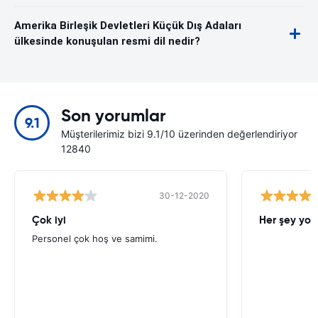
Amerika Birleşik Devletleri Küçük Dış Adaları
ülkesinde konuşulan resmi dil nedir?
Son yorumlar
9.1
Müşterilerimiz bizi 9.1/10 üzerinden değerlendiriyor
12840
30-12-2020
Çok iyi
Her şey yol
Personel çok hoş ve samimi.