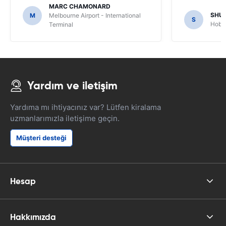
MARC CHAMONARD
SHU
M
Melbourne Airport - International
S
Hobar
Terminal
Yardım ve iletişim
Yardıma mı ihtiyacınız var? Lütfen kiralama
uzmanlarımızla iletişime geçin.
Müşteri desteği
Hesap
Hakkımızda