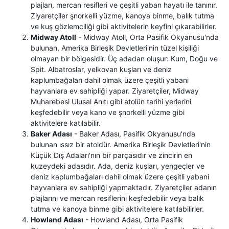
plajları, mercan resifleri ve çeşitli yaban hayatı ile tanınır.
Ziyaretçiler şnorkelli yüzme, kanoya binme, balık tutma
ve kuş gözlemciliği gibi aktivitelerin keyfini çıkarabilirler.
Midway Atoll
- Midway Atoll, Orta Pasifik Okyanusu'nda
bulunan, Amerika Birleşik Devletleri'nin tüzel kişiliği
olmayan bir bölgesidir. Üç adadan oluşur: Kum, Doğu ve
Spit. Albatroslar, yelkovan kuşları ve deniz
kaplumbağaları dahil olmak üzere çeşitli yabani
hayvanlara ev sahipliği yapar. Ziyaretçiler, Midway
Muharebesi Ulusal Anıtı gibi atolün tarihi yerlerini
keşfedebilir veya kano ve şnorkelli yüzme gibi
aktivitelere katılabilir.
Baker Adası
- Baker Adası, Pasifik Okyanusu'nda
bulunan ıssız bir atoldür. Amerika Birleşik Devletleri'nin
Küçük Dış Adaları'nın bir parçasıdır ve zincirin en
kuzeydeki adasıdır. Ada, deniz kuşları, yengeçler ve
deniz kaplumbağaları dahil olmak üzere çeşitli yabani
hayvanlara ev sahipliği yapmaktadır. Ziyaretçiler adanın
plajlarını ve mercan resiflerini keşfedebilir veya balık
tutma ve kanoya binme gibi aktivitelere katılabilirler.
Howland Adası
- Howland Adası, Orta Pasifik