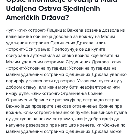
Udaljena Ostrva Sjedinjenih
Američkih Država?
<ул> <ли><стронг>Лиценца: Важећа возачка дозвола из
ваше земље обично је довољна за вожњу на Малим
удаљеним острвима Сједињених Држава. <ли>
<стронг>Осигурање: Препоручује се да купите
осигурање аутомобила за свако возило које возите на
Малим удаљеним острвима Сједињених Држава. <ли>
<стронг>Услови на путевима: Услови на путевима на
малим удаљеним острвима Сједињених Држава увелико
варирају у зависности од острва. Углавном, путеви су у
добром стању, али неки могу бити неасфалтирани или
имају рупе. <ли><стронг>Ограничења брзине:
Ограничења брзине се разликују од острва до острва.
Важно је да проверите знакове ограничења брзине пре
вожње. <ли><стронг>Бензинске пумпе: Бензинске пумпе
су доступне на неким острвима, али је добра идеја да
напуните резервоар пре него што кренете. <п>Вожња по
малим удаљеним острвима Сједињених Држава може