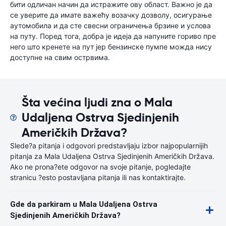
бити одличан начин да истражите ову област. Важно је да
се уверите да имате важећу возачку дозволу, осигурање
аутомобила и да сте свесни ограничења брзине и услова
на путу. Поред тога, добра је идеја да напуните гориво пре
него што кренете на пут јер бензинске пумпе можда нису
доступне на свим острвима.
Šta većina ljudi zna o Mala
Udaljena Ostrva Sjedinjenih
Američkih Država?
Slede?a pitanja i odgovori predstavljaju izbor najpopularnijih
pitanja za Mala Udaljena Ostrva Sjedinjenih Američkih Država.
Ako ne prona?ete odgovor na svoje pitanje, pogledajte
stranicu ?esto postavljana pitanja ili nas kontaktirajte.
Gde da parkiram u Mala Udaljena Ostrva
Sjedinjenih Američkih Država?