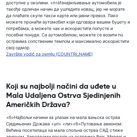
доступне у околини. <п>Изнајмљивање аутомобила је
такође одличан начин да уштедите новац, јер не морате
да плаћате скупе такси карте или јавни превоз. Лако
можете пронаћи аутомобил који одговара вашем буџету и
потребама, а можете чак и искористити попусте и
посебне понуде. Са аутомобилом, можете се возити по
острвима сопственим темпом и максимално искористити
свој одмор.
Završite vodič za zemlju {COUNTRI_NAME}
Koji su najbolji načini da uđete u
Mala Udaljena Ostrva Sjedinjenih
Američkih Država?
<б>Најбољи начини за улазак на мала вањска острва
Сједињених Држава <ул> <ли><б>Путовање авионом:
Већина посетилаца на мала спољна острва САД стиже
авионом. Аеродроми постоје на острвима Вејк, Мидвеј и