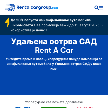
До 20% попуста на изнајмљивање аутомобила
широм света
Ова промоција важи до 11. август 2026. -
искористите је данас!
Удаљена острва САД
Rent A Car
Уштедите време и новац. Упоређујемо понуде компанија за
изнајмљивање аутомобила у Удаљена острва САД у ваше
име.
Упоређујемо све познате добављаче