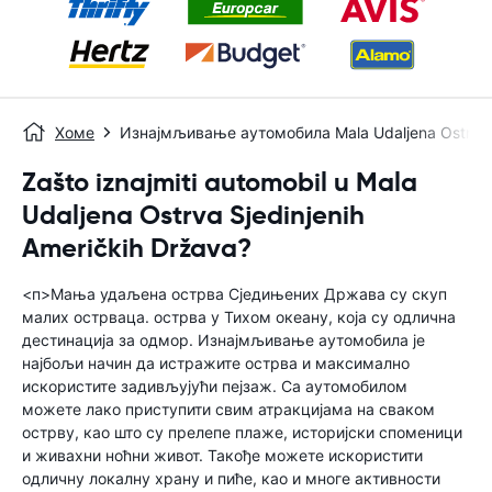
Хоме
Изнајмљивање аутомобила Mala Udaljena Ostrva S
Zašto iznajmiti automobil u Mala
Udaljena Ostrva Sjedinjenih
Američkih Država?
<п>Мања удаљена острва Сједињених Држава су скуп
малих острваца. острва у Тихом океану, која су одлична
дестинација за одмор. Изнајмљивање аутомобила је
најбољи начин да истражите острва и максимално
искористите задивљујући пејзаж. Са аутомобилом
можете лако приступити свим атракцијама на сваком
острву, као што су прелепе плаже, историјски споменици
и живахни ноћни живот. Такође можете искористити
одличну локалну храну и пиће, као и многе активности