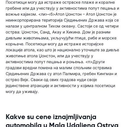
Посетиоци могу да истраже острвске плаже и коралне
гребене или да учествују у активностима попут пецања и
вожње кајаком. <ли><б>Атол Џонстон – Атол Џонстон је
неинкорпорирана територија Сједињених Држава која се
налази у централном Тихом океану. Састоји се од четири
острва: Џонстон, Санд, Акау и Хикина. Дом је разним
дивљим животињама, укључујући птице, рибе и морске
корњаче. Посетиоци могу да истраже историјске
локације атола, као што је национално уточиште за дивље
животиње атола Џонстон, или да учествују у
активностима попут пецања и роњења. <п>Други
градови вредни помена на малим спољним острвима
Сједињених Држава су атол Палмира, гребен Кингман и
острво Вејк. Сваки од ових градова нуди своје
јединствене атракције и активности у којима посетиоци
могу да уживају.
Kakve su cene iznajmljivanja
automobila u Mala Udaljena Ostrva