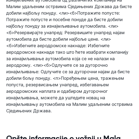
Малим удаљеним острвима Сједињених Држава да бисте
добили најбољу понуду. <ли><б>Потражите попусте:
Потражите попусте и посебне понуде да бисте добили
најбољу понуду за изнајмљивање аутомобила. <ли>
<б>Резервирајте унапред: Резервишите унапред најам
аутомобила да бисте добили најбоље цене. <ли>
<б>Избегните аеродромске накнаде: Избегните
аеродромске накнаде тако што ћете изабрати компанију
за изнајмљивање аутомобила која се не налази на
аеродрому. <ли><б>Одлучите се за дугорочно
изнајмљивање: Одлучите се за дугорочни најам да бисте
добили бољу понуду. <п>Поређењем цена, тражењем
попуста, резервисањем унапред, избегавањем
аеродромских наплата и одабиром дугорочног
изнајмљивања, можете да уштедите новац на
изнајмљивању аутомобила на Малим удаљеним острвима
Сједињених Држава.
Opšte informacije o vožnji u Mala