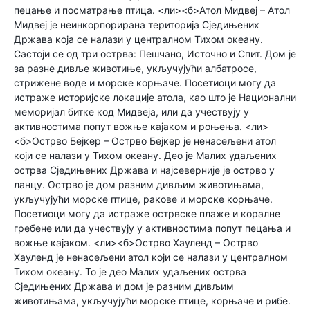
пецање и посматрање птица. <ли><б>Атол Мидвеј – Атол
Мидвеј је неинкорпорирана територија Сједињених
Држава која се налази у централном Тихом океану.
Састоји се од три острва: Пешчано, Источно и Спит. Дом је
за разне дивље животиње, укључујући албатросе,
стрижене воде и морске корњаче. Посетиоци могу да
истраже историјске локације атола, као што је Национални
меморијал битке код Мидвеја, или да учествују у
активностима попут вожње кајаком и роњења. <ли>
<б>Острво Бејкер – Острво Бејкер је ненасељени атол
који се налази у Тихом океану. Део је Малих удаљених
острва Сједињених Држава и најсеверније је острво у
ланцу. Острво је дом разним дивљим животињама,
укључујући морске птице, ракове и морске корњаче.
Посетиоци могу да истраже острвске плаже и коралне
гребене или да учествују у активностима попут пецања и
вожње кајаком. <ли><б>Острво Хауленд – Острво
Хауленд је ненасељени атол који се налази у централном
Тихом океану. То је део Малих удаљених острва
Сједињених Држава и дом је разним дивљим
животињама, укључујући морске птице, корњаче и рибе.