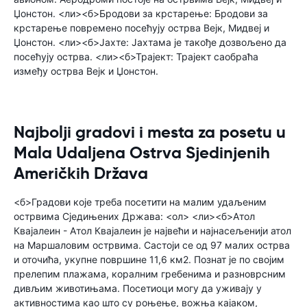
Џонстон. <ли><б>Бродови за крстарење: Бродови за
крстарење повремено посећују острва Вејк, Мидвеј и
Џонстон. <ли><б>Јахте: Јахтама је такође дозвољено да
посећују острва. <ли><б>Трајект: Трајект саобраћа
између острва Вејк и Џонстон.
Najbolji gradovi i mesta za posetu u
Mala Udaljena Ostrva Sjedinjenih
Američkih Država
<б>Градови које треба посетити на малим удаљеним
острвима Сједињених Држава: <ол> <ли><б>Атол
Квајалеин - Атол Квајалеин је највећи и најнасељенији атол
на Маршаловим острвима. Састоји се од 97 малих острва
и оточића, укупне површине 11,6 км2. Познат је по својим
прелепим плажама, коралним гребенима и разноврсним
дивљим животињама. Посетиоци могу да уживају у
активностима као што су роњење, вожња кајаком,