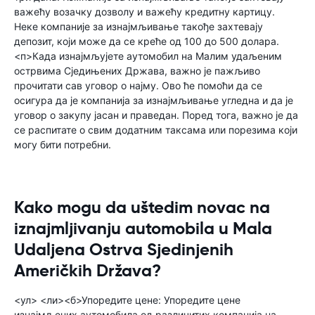
важећу возачку дозволу и важећу кредитну картицу.
Неке компаније за изнајмљивање такође захтевају
депозит, који може да се креће од 100 до 500 долара.
<п>Када изнајмљујете аутомобил на Малим удаљеним
острвима Сједињених Држава, важно је пажљиво
прочитати сав уговор о најму. Ово ће помоћи да се
осигура да је компанија за изнајмљивање угледна и да је
уговор о закупу јасан и праведан. Поред тога, важно је да
се распитате о свим додатним таксама или порезима који
могу бити потребни.
Kako mogu da uštedim novac na
iznajmljivanju automobila u Mala
Udaljena Ostrva Sjedinjenih
Američkih Država?
<ул> <ли><б>Упоредите цене: Упоредите цене
изнајмљених аутомобила од различитих компанија на