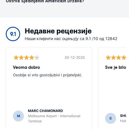
Ostrva Sjedinjenih Američkih Država?
Недавне рецензије
9.1
Наши клијенти нас оцењују са 9.1 /10 од 12842
30-12-2020
Veoma dobro
Sve je bilo 
Osoblje si vrlo gostoljubivi i prijateljski.
MARC CHAMONARD
SHU
M
Melbourne Airport - International
S
Hobar
Terminal