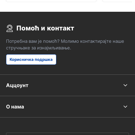
Помоћ и контакт
Потребна вам је помоћ? Молимо контактирајте наше
стручњаке за изнајмљивање.
Корисничка подршка
Аццоунт
О нама