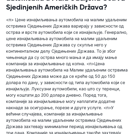
Sjedinjenih Američkih Država?
<п> Цене изнајмљивања аутомобила на малим удаљеним
острвима Сједињених Држава варирају у зависности од
острва и врсте аутомобила који се изнајмљује. Генерално,
цене изнајмљивања аутомобила на малим удаљеним
острвима Сједињених Држава су скупље него у
континенталном делу Сједињених Држава. То је због
чињенице да су острва много мања и да имају мање
компанија за изнајмљивање од копна. <п>Цена
изнајмљивања аутомобила на Малим удаљеним острвима
Сједињених Држава може да се креће од 50 до 150
долара по дану, у зависности од типа аутомобила који се
изнајмљује. Луксузни аутомобили, као што су теренци,
могу коштати до 200 долара дневно. Поред тога,
компаније за изнајмљивање могу наплатити додатне
накнаде за осигурање, порезе и друге услуге. <п>У
већини случајева, компаније за изнајмљивање
аутомобила на малим удаљеним острвима Сједињених
Држава захтевају минимални период изнајмљивања од
три дана. Компаније за изнајмљивање такође захтевају