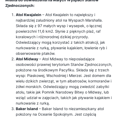
Zjednoczonych:
Atol Kwajalein
– Atol Kwajalein to największy i
najbardziej zaludniony atol na Wyspach Marshalla.
Składa się z 97 małych wysp i wysepek, o łącznej
powierzchni 11,6 km2. Słynie z pięknych plaż, raf
koralowych i różnorodnej dzikiej przyrody.
Odwiedzający mogą korzystać z takich atrakcji, jak
nurkowanie z rurką, pływanie kajakiem, łowienie ryb i
obserwowanie ptaków.
Atol Midway
– Atol Midway to nieposiadające
osobowości prawnej terytorium Stanów Zjednoczonych,
położone na środkowym Pacyfiku. Składa się z trzech
wysp: Piaskowej, Wschodniej i Mierzei. Jest domem dla
wielu dzikich zwierząt, w tym albatrosów, kormoranów i
żółwi morskich. Odwiedzający mogą zwiedzić zabytki
atolu, takie jak Pomnik Narodowy Bitwy o Midway, lub
wziąć udział w zajęciach, takich jak pływanie kajakiem i
nurkowanie z rurką.
Baker Island
– Baker Island to niezamieszkany atol
położony na Oceanie Spokojnym. Jest częścią