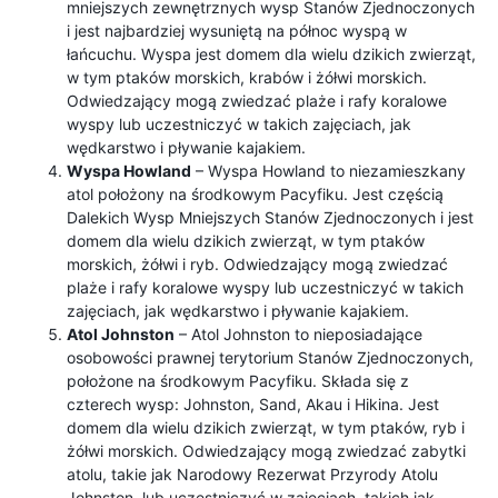
mniejszych zewnętrznych wysp Stanów Zjednoczonych
i jest najbardziej wysuniętą na północ wyspą w
łańcuchu. Wyspa jest domem dla wielu dzikich zwierząt,
w tym ptaków morskich, krabów i żółwi morskich.
Odwiedzający mogą zwiedzać plaże i rafy koralowe
wyspy lub uczestniczyć w takich zajęciach, jak
wędkarstwo i pływanie kajakiem.
Wyspa Howland
– Wyspa Howland to niezamieszkany
atol położony na środkowym Pacyfiku. Jest częścią
Dalekich Wysp Mniejszych Stanów Zjednoczonych i jest
domem dla wielu dzikich zwierząt, w tym ptaków
morskich, żółwi i ryb. Odwiedzający mogą zwiedzać
plaże i rafy koralowe wyspy lub uczestniczyć w takich
zajęciach, jak wędkarstwo i pływanie kajakiem.
Atol Johnston
– Atol Johnston to nieposiadające
osobowości prawnej terytorium Stanów Zjednoczonych,
położone na środkowym Pacyfiku. Składa się z
czterech wysp: Johnston, Sand, Akau i Hikina. Jest
domem dla wielu dzikich zwierząt, w tym ptaków, ryb i
żółwi morskich. Odwiedzający mogą zwiedzać zabytki
atolu, takie jak Narodowy Rezerwat Przyrody Atolu
Johnston, lub uczestniczyć w zajęciach, takich jak