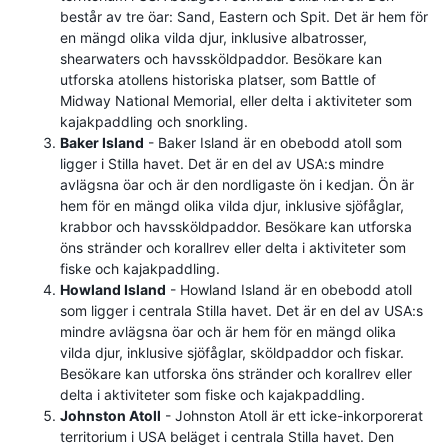
består av tre öar: Sand, Eastern och Spit. Det är hem för
en mängd olika vilda djur, inklusive albatrosser,
shearwaters och havssköldpaddor. Besökare kan
utforska atollens historiska platser, som Battle of
Midway National Memorial, eller delta i aktiviteter som
kajakpaddling och snorkling.
Baker Island
- Baker Island är en obebodd atoll som
ligger i Stilla havet. Det är en del av USA:s mindre
avlägsna öar och är den nordligaste ön i kedjan. Ön är
hem för en mängd olika vilda djur, inklusive sjöfåglar,
krabbor och havssköldpaddor. Besökare kan utforska
öns stränder och korallrev eller delta i aktiviteter som
fiske och kajakpaddling.
Howland Island
- Howland Island är en obebodd atoll
som ligger i centrala Stilla havet. Det är en del av USA:s
mindre avlägsna öar och är hem för en mängd olika
vilda djur, inklusive sjöfåglar, sköldpaddor och fiskar.
Besökare kan utforska öns stränder och korallrev eller
delta i aktiviteter som fiske och kajakpaddling.
Johnston Atoll
- Johnston Atoll är ett icke-inkorporerat
territorium i USA beläget i centrala Stilla havet. Den