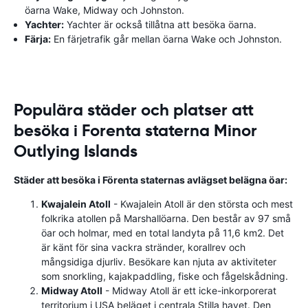
öarna Wake, Midway och Johnston.
Yachter:
Yachter är också tillåtna att besöka öarna.
Färja:
En färjetrafik går mellan öarna Wake och Johnston.
Populära städer och platser att
besöka i Forenta staterna Minor
Outlying Islands
Städer att besöka i Förenta staternas avlägset belägna öar:
Kwajalein Atoll
- Kwajalein Atoll är den största och mest
folkrika atollen på Marshallöarna. Den består av 97 små
öar och holmar, med en total landyta på 11,6 km2. Det
är känt för sina vackra stränder, korallrev och
mångsidiga djurliv. Besökare kan njuta av aktiviteter
som snorkling, kajakpaddling, fiske och fågelskådning.
Midway Atoll
- Midway Atoll är ett icke-inkorporerat
territorium i USA beläget i centrala Stilla havet. Den