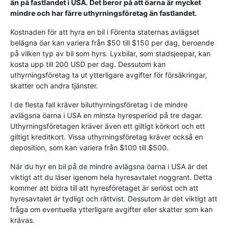
än på fastlandet i USA. Det beror på att öarna är mycket
mindre och har färre uthyrningsföretag än fastlandet.
Kostnaden för att hyra en bil i Förenta staternas avlägset
belägna öar kan variera från $50 till $150 per dag, beroende
på vilken typ av bil som hyrs. Lyxbilar, som stadsjeepar, kan
kosta upp till 200 USD per dag. Dessutom kan
uthyrningsföretag ta ut ytterligare avgifter för försäkringar,
skatter och andra tjänster.
I de flesta fall kräver biluthyrningsföretag i de mindre
avlägsna öarna i USA en minsta hyresperiod på tre dagar.
Uthyrningsföretagen kräver även ett giltigt körkort och ett
giltigt kreditkort. Vissa uthyrningsföretag kräver också en
deposition, som kan variera från $100 till $500.
När du hyr en bil på de mindre avlägsna öarna i USA är det
viktigt att du läser igenom hela hyresavtalet noggrant. Detta
kommer att bidra till att hyresföretaget är seriöst och att
hyresavtalet är tydligt och rättvist. Dessutom är det viktigt att
fråga om eventuella ytterligare avgifter eller skatter som kan
krävas.