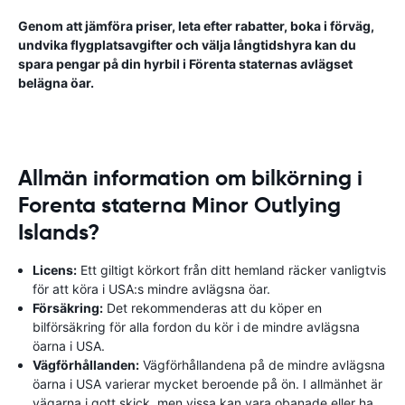
Genom att jämföra priser, leta efter rabatter, boka i förväg,
undvika flygplatsavgifter och välja långtidshyra kan du
spara pengar på din hyrbil i Förenta staternas avlägset
belägna öar.
Allmän information om bilkörning i
Forenta staterna Minor Outlying
Islands?
Licens:
Ett giltigt körkort från ditt hemland räcker vanligtvis
för att köra i USA:s mindre avlägsna öar.
Försäkring:
Det rekommenderas att du köper en
bilförsäkring för alla fordon du kör i de mindre avlägsna
öarna i USA.
Vägförhållanden:
Vägförhållandena på de mindre avlägsna
öarna i USA varierar mycket beroende på ön. I allmänhet är
vägarna i gott skick, men vissa kan vara obanade eller ha