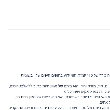
- Kwajalein Atoll הוא האטול הגדול והמאוכלס ביותר באיי מרשל. הוא מורכב מ-97 איים ואיונים קטנים, עם שטח אדמה כולל של 11.6 קמ"ר. הוא ידוע בחופים היפים שלו, בשוניות
 איים: חול, מזרח ורוק. הוא ביתם של מגוון חיות בר, כולל אלבטרוסים,
לויות כמו קיאקים ושנורקלינג.
 האי הצפוני ביותר בשרשרת. האי הוא ביתם של מגוון חיות בר,
יאקים.
א ביתם של מגוון חיות בר, כולל עופות ים, צבים ודגים. המבקרים