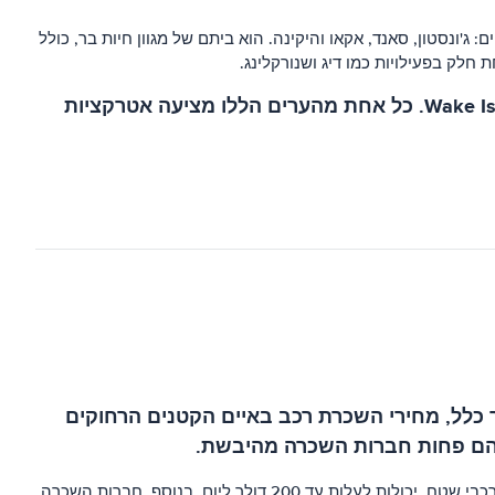
ג'ונסטון, סאנד, אקאו והיקינה. הוא ביתם של מגוון חיות בר, כולל
 חלק בפעילויות כמו דיג ושנורקלינג.
ערים נוספות שכדאי להזכיר באיים הקטנים הרחוקים של ארצות הברית הן Palmyra Atoll, Kingman Reef ו-Wake Island. כל אחת מהערים הללו מציעה אטרקציות
כלל, מחירי השכרת רכב באיים הקטנים הרחוקים
להם פחות חברות השכרה מהיבשת.
עלות השכרת רכב באיים הקטנים הרחוקים של ארצות הברית יכולה לנוע בין $50 ל-$150 ליום, תלוי בסוג הרכב המושכר. מכוניות יוקרה, כמו רכבי שטח, יכולות לעלות עד 200 דולר ליום. בנוסף, חברות השכרה