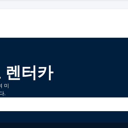
도 렌터카
여 미
다.