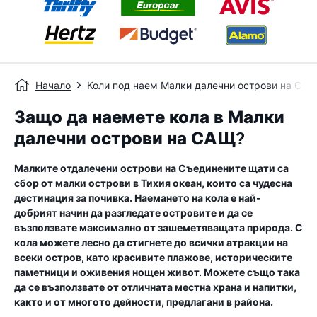
Начало
Коли под наем Малки далечни острови на СА
Защо да наемете кола в Малки
далечни острови на САЩ?
Малките отдалечени острови на Съединените щати са
сбор от малки острови в Тихия океан, които са чудесна
дестинация за почивка. Наемането на кола е най-
добрият начин да разгледате островите и да се
възползвате максимално от зашеметяващата природа. С
кола можете лесно да стигнете до всички атракции на
всеки остров, като красивите плажове, историческите
паметници и оживения нощен живот. Можете също така
да се възползвате от отличната местна храна и напитки,
както и от многото дейности, предлагани в района.