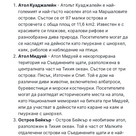
Атол Куаджалейн
- Атолът Куаджалейн е най-
големият и най-гъсто населен атол на Маршаловите
острови. Състои се от 97 малки острова и
островчета с обща площ от 11,6 km2. Известен е с
красивите си плажове, коралови рифове и
разнообразна дива природа. Посетителите могат да
се насладят на дейности като гмуркане с шнорхел,
каяк, риболов и наблюдение на птици.
Атол Мидуей
- Атол Мидуей е некорпорирана
територия на Съединените щати, разположена в
централната част на Тихия океан. Състои се от три
острова: Пясък, Източен и Спит. Той е дом на
различни диви животни, включително албатроси,
буревестници и морски костенурки. Посетителите
могат да разгледат историческите места на атола,
като Националния мемориал на битката при Мидуей,
или да участват в дейности като каране на каяк и
гмуркане с шнорхел.
Остров Бейкър
- Остров Бейкър е необитаем атол,
разположен в Тихия океан. Той е част от Малките
отдалечени острови на Съединените щати и е най-