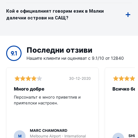
Кой е официалният говорим език в Малки
далечни острови на САЩ?
Последни отзиви
9.1
Нашите клиенти ни оценяват с 9.1/10 от 12840
30-12-2020
Много добре
Всичко бе
Персоналът е много приветлив и
приятелски настроен.
MARC CHAMONARD
SHU
M
Melbourne Airport - International