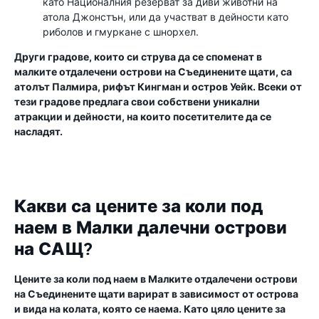
като Националния резерват за диви животни на
атола Джонстън, или да участват в дейности като
риболов и гмуркане с шнорхел.
Други градове, които си струва да се споменат в
малките отдалечени острови на Съединените щати, са
атолът Палмира, рифът Кингман и остров Уейк. Всеки от
тези градове предлага свои собствени уникални
атракции и дейности, на които посетителите да се
насладят.
Какви са цените за коли под
наем в Малки далечни острови
на САЩ?
Цените за коли под наем в Малките отдалечени острови
на Съединените щати варират в зависимост от острова
и вида на колата, която се наема. Като цяло цените за