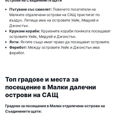
острови на Съединените щати
Пътуване със самолет:
Повечето посетители на
Малките отдалечени острови на САЩ пристигат по
въздух. Летища има на островите Уейк, Мидуей и
Джонстън.
Круизни кораби:
Круизните кораби понякога посещават
островите Уейк, Мидуей и Джонстън.
Яхти:
Яхтите също имат право да посещават островите.
Ферибот:
Между островите Уейк и Джонстън има
ферибот.
Топ градове и места за
посещение в Малки далечни
острови на САЩ
Градове за посещение в Малки отдалечени острови на
Съединените щати: