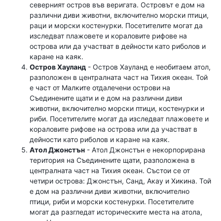
северният остров във веригата. Островът е дом на
различни диви животни, включително морски птици,
раци и морски костенурки. Посетителите могат да
изследват плажовете и кораловите рифове на
острова или да участват в дейности като риболов и
каране на каяк.
Остров Хауланд
- Остров Хауланд е необитаем атол,
разположен в централната част на Тихия океан. Той
е част от Малките отдалечени острови на
Съединените щати и е дом на различни диви
животни, включително морски птици, костенурки и
риби. Посетителите могат да изследват плажовете и
кораловите рифове на острова или да участват в
дейности като риболов и каране на каяк.
Атол Джонстън
- Атол Джонстън е некорпорирана
територия на Съединените щати, разположена в
централната част на Тихия океан. Състои се от
четири острова: Джонстън, Санд, Акау и Хикина. Той
е дом на различни диви животни, включително
птици, риби и морски костенурки. Посетителите
могат да разгледат историческите места на атола,