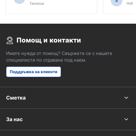
S
Hobar
Terminal
Помощ и контакти
Имате нужда от помощ? Свържете се с нашите
специалисти по отдаване под наем.
Поддръжка на клиенти
Сметка
За нас