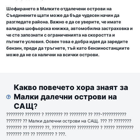
Шофирането в Малките отдалечени острови на
Съединените щати може да бъде чудесен начин да
разгледате района. Важно е да се уверите, че имате
валидна шофьорска книжка, автомобилна застраховка и
че сте запознати с ограниченията на скоростта и
пътните условия. Освен това е добра идея да заредите
бензин, преди да тръгнете, тъй като бензиностанциите
може да не са налични на всички острови.
Какво повечето хора знаят за
Малки далечни острови на
САЩ?
???????? ??????? ? ???????? ?? ???????? ?? ???-???????????
??????? ?? Малки далечни острови на САЩ. ??? ?? ????????
??????? ?? ??????? ??, ??????????? ?????????? ? ????? ????????
??????? ??? ?? ???????? ? ???.