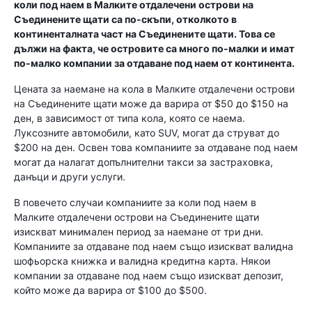
коли под наем в Малките отдалечени острови на
Съединените щати са по-скъпи, отколкото в
континенталната част на Съединените щати. Това се
дължи на факта, че островите са много по-малки и имат
по-малко компании за отдаване под наем от континента.
Цената за наемане на кола в Малките отдалечени острови
на Съединените щати може да варира от $50 до $150 на
ден, в зависимост от типа кола, която се наема.
Луксозните автомобили, като SUV, могат да струват до
$200 на ден. Освен това компаниите за отдаване под наем
могат да налагат допълнителни такси за застраховка,
данъци и други услуги.
В повечето случаи компаниите за коли под наем в
Малките отдалечени острови на Съединените щати
изискват минимален период за наемане от три дни.
Компаниите за отдаване под наем също изискват валидна
шофьорска книжка и валидна кредитна карта. Някои
компании за отдаване под наем също изискват депозит,
който може да варира от $100 до $500.