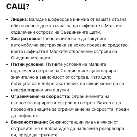
САЩ?
Лиценз:
Валидна шофьорска книжка от вашата страна
обикновено е достатъчна, за да шофирате в Малките
отдалечени острови на Съединените щати.
Застраховка:
Препоръчително е да закупите
автомобилна застраховка за всяко превозно средство,
което шофирате в Малките отдалечени острови на
Съединените щати.
Пътни условия:
Пътните условия на Малките
отдалечени острови на Съединените щати варират
значително в зависимост от острова. Като цяло
пътищата са в добро състояние, но някои може да са
неасфалтирани или с дупки.
Ограничения на скоростта:
Ограниченията на
скоростта варират от остров до остров. Важно е да
проверите знаците за ограничение на скоростта, преди
да шофирате.
Бензиностанции:
Бензиностанции има на някои от
островите, но е добра идея да напълните резервоара
си, преди да тръгнете.