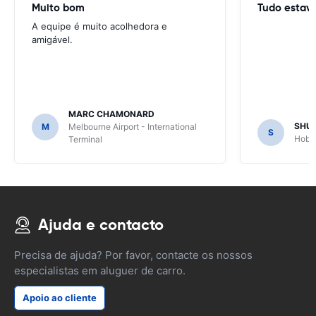
Muito bom
Tudo estav
A equipe é muito acolhedora e
amigável.
MARC CHAMONARD
SHU
M
Melbourne Airport - International
S
Hobar
Terminal
Ajuda e contacto
Precisa de ajuda? Por favor, contacte os nossos
especialistas em aluguer de carro.
Apoio ao cliente