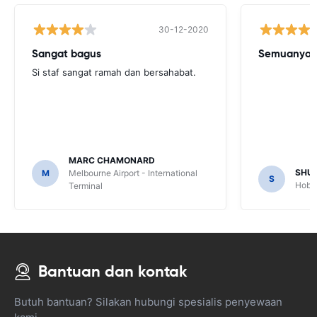
30-12-2020
Sangat bagus
Semuanya b
Si staf sangat ramah dan bersahabat.
MARC CHAMONARD
SHU
M
Melbourne Airport - International
S
Hobar
Terminal
Bantuan dan kontak
Butuh bantuan? Silakan hubungi spesialis penyewaan