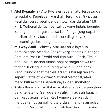
Serikat:
Atol Kwajalein
- Atol Kwajalein adalah atol terbesar dan
terpadat di Kepulauan Marshall. Terdiri dari 97 pulau
kecil dan pulau kecil, dengan total luas daratan 11,6
km2. Terkenal dengan pantainya yang indah, terumbu
karang, dan beragam satwa liar. Pengunjung dapat
menikmati aktivitas seperti snorkeling, kayak,
memancing, dan mengamati burung.
Midway Atoll
- Midway Atoll adalah wilayah tak
berhubungan Amerika Serikat yang terletak di tengah
Samudra Pasifik. Terdiri dari tiga pulau: Pasir, Timur,
dan Spit. Ini adalah rumah bagi berbagai satwa liar,
termasuk elang laut, burung penciduk, dan penyu.
Pengunjung dapat menjelajahi situs bersejarah atol,
seperti Battle of Midway National Memorial, atau
mengikuti aktivitas seperti kayak dan snorkeling.
Pulau Baker
- Pulau Baker adalah atol tak berpenghuni
yang terletak di Samudera Pasifik. Ini adalah bagian
dari Kepulauan Terluar Kecil Amerika Serikat dan
merupakan pulau paling utara dalam rangkaian pulau
tersebut. Pulau ini adalah rumah bagi berbagai satwa