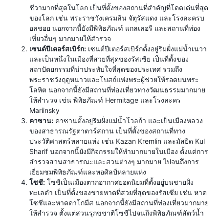
ชีวามากที่สุดในโลก เป็นที่ตั้งของสถานที่สำคัญที่โดดเด่นที่สุด
ของโลก เช่น พระราชวังเครมลิน จัตุรัสแดง และโรงละครบ
อลชอย นอกจากนี้ยังมีพิพิธภัณฑ์ แกลเลอรี และสถานที่ท่อง
เที่ยวอื่นๆ มากมายให้สำรวจ
เซนต์ปีเตอร์สเบิร์ก:
เซนต์ปีเตอร์สเบิร์กตั้งอยู่ริมฝั่งแม่น้ำเนวา
และเป็นหนึ่งในเมืองที่สวยที่สุดของรัสเซีย เป็นที่ตั้งของ
สถาปัตยกรรมที่น่าประทับใจที่สุดของประเทศ รวมถึง
พระราชวังฤดูหนาวและโบสถ์แห่งพระผู้ช่วยให้รอดบนพระ
โลหิต นอกจากนี้ยังมีสถานที่ท่องเที่ยวทางวัฒนธรรมมากมาย
ให้สำรวจ เช่น พิพิธภัณฑ์ Hermitage และโรงละคร
Mariinsky
คาซาน:
คาซานตั้งอยู่ริมฝั่งแม่น้ำโวลก้า และเป็นเมืองหลวง
ของสาธารณรัฐตาตาร์สถาน เป็นที่ตั้งของสถานที่ทาง
ประวัติศาสตร์หลายแห่ง เช่น Kazan Kremlin และมัสยิด Kul
Sharif นอกจากนี้ยังมีกิจกรรมให้ทำมากมายในเมือง ตั้งแต่การ
สำรวจสวนสาธารณะและสวนต่างๆ มากมาย ไปจนถึงการ
เยี่ยมชมพิพิธภัณฑ์และหอศิลป์หลายแห่ง
โซชี:
โซชีเป็นเมืองตากอากาศยอดนิยมที่ตั้งอยู่บนชายฝั่ง
ทะเลดำ เป็นที่ตั้งของชายหาดที่สวยที่สุดของรัสเซีย เช่น หาด
โซชีและหาดดาโกมืส นอกจากนี้ยังมีสถานที่ท่องเที่ยวมากมาย
ให้สำรวจ ตั้งแต่สวนรุกขชาติโซชีไปจนถึงพิพิธภัณฑ์สัตว์น้ำ