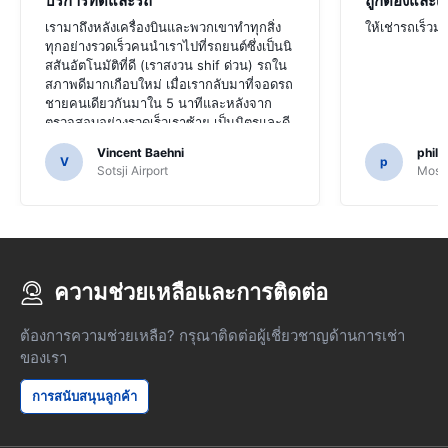
บริการที่ดีและรถ
ถูกต้องและเร
เรามาถึงหลังเครื่องบินและพวกเขาทำทุกสิ่ง
ให้เช่ารถเร็ว
ทุกอย่างรวดเร็วคนนำเราไปที่รถยนต์ซึ่งเป็นนิ
สสันอัตโนมัติที่ดี (เราสงวน shif ด่วน) รถใน
สภาพดีมากเกือบใหม่ เมื่อเรากลับมาที่จอดรถ
ชายคนเดียวกันมาใน 5 นาทีและหลังจาก
ตรวจสอบอย่างรวดเร็วเราซ้าย เป็นมิตรและดี
เราสามารถแนะนำ บริษัท นี้ได้เท่านั้น
Vincent Baehni
phili
V
p
Sotsji Airport
Mosc
ความช่วยเหลือและการติดต่อ
ต้องการความช่วยเหลือ? กรุณาติดต่อผู้เชี่ยวชาญด้านการเช่า
ของเรา
การสนับสนุนลูกค้า