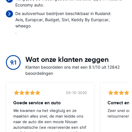
Economy auto.
De autoverhuur bedrijven beschikbaar in Rusland:
Avis
Europcar
Budget
Sixt
Keddy By Europcar
wheego
.
Wat onze klanten zeggen
9.1
Klanten beoordelen ons met een 9.1/10 uit 12842
beoordelingen
05-10-2020
Goede service en auto
Correct en
We kwamen na het vliegtuig en ze
Zeer snel om
maakten alles snel, de man leidde ons
retourneren.
naar de auto die een mooie Nissan
automatische (we reserveerde een shif