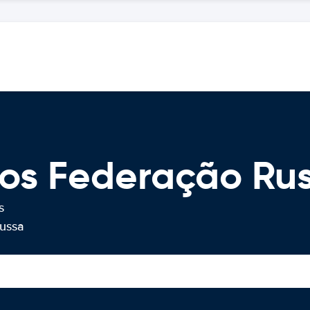
ros Federação Ru
s
Russa