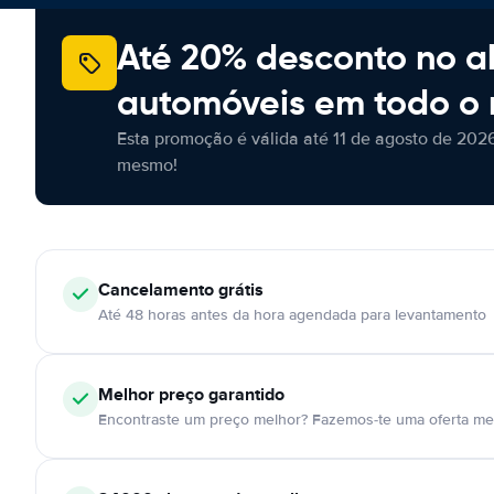
Até 20% desconto no a
automóveis em todo o
Esta promoção é válida até 11 de agosto de 2026
mesmo!
Cancelamento
grátis
Até 48 horas antes da hora agendada para levantamento
Melhor preço garantido
Encontraste um preço melhor? Fazemos-te uma oferta mel