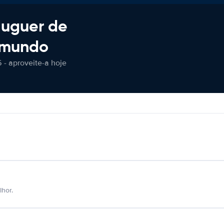
luguer de
 mundo
 - aproveite-a hoje
hor.