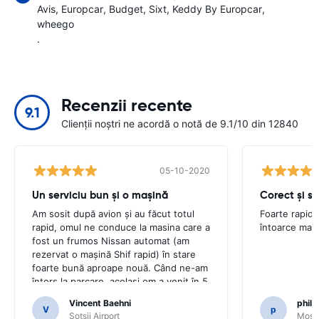
Avis
Europcar
Budget
Sixt
Keddy By Europcar
wheego
.
Recenzii recente
9.1
Clienții noștri ne acordă o notă de 9.1/10 din 12840
05-10-2020
Un serviciu bun și o mașină
Corect și s
Am sosit după avion și au făcut totul
Foarte rapid p
rapid, omul ne conduce la masina care a
întoarce maș
fost un frumos Nissan automat (am
rezervat o mașină Shif rapid) în stare
foarte bună aproape nouă. Când ne-am
întors la parcare, același om a venit în 5
minute și după o verificare rapidă am
Vincent Baehni
phili
plecat. Foarte prietenos și frumos.
V
p
Sotsji Airport
Mosc