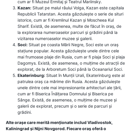
cum ar fi Muzeul Ermitaj și Teatrul Mariinsky.
Kazan:
Situat pe malul râului Volga, Kazan este capitala
Republicii Tatarstan. Acesta găzduiește o serie de situri
istorice, cum ar fi Kremlinul Kazan și Moscheea Kul
Sharif. Există, de asemenea, multe de făcut în oraș, de
la explorarea numeroaselor parcuri și grădini până la
vizitarea numeroaselor muzee și galerii.
Soci:
Situat pe coasta Mării Negre, Soci este un oraș
stațiune popular. Acesta găzduiește unele dintre cele
mai frumoase plaje din Rusia, cum ar fi plaja Soci și plaja
Dagomys. Există, de asemenea, o mulțime de atracții de
explorat, de la Arboretum Soci până la Oceanariul Soci.
Ekaterinburg:
Situat în Munții Urali, Ekaterinburg este al
patrulea oraș ca mărime din Rusia. Acesta găzduiește
unele dintre cele mai impresionante arhitecturi ale țării,
cum ar fi Biserica Înălțarea Domnului și Biserica pe
Sânge. Există, de asemenea, o mulțime de muzee și
galerii de explorat, precum și o serie de parcuri și
grădini.
Alte orașe care merită menționate includ Vladivostok,
Kaliningrad și Nijni Novgorod. Fiecare oraș oferă o