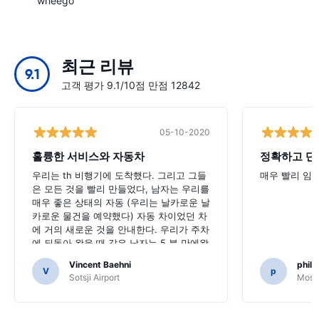
wheego
최근 리뷰
9.1
고객 평가 9.1/10점 만점 12842
05-10-2020
훌륭한 서비스와 자동차
정확하고 단
우리는 th 비행기에 도착했다. 그리고 그들
매우 빨리 임
은 모든 것을 빨리 만들었다, 남자는 우리를
매우 좋은 상태의 자동 (우리는 날카로운 날
카로운 물건을 예약했다) 자동 차이었던 차
에 거의 새로운 것을 안내한다. 우리가 주차
에 되돌아 왔을 때 같은 남자는 5 분 만에왔
다. 그리고 빠른 점검 이후 우리는 떠났다.
Vincent Baehni
phili
매우 친절하고 멋지다. 우리는이 회사 만 추
V
p
Sotsji Airport
Mosc
천 할 수 있습니다.